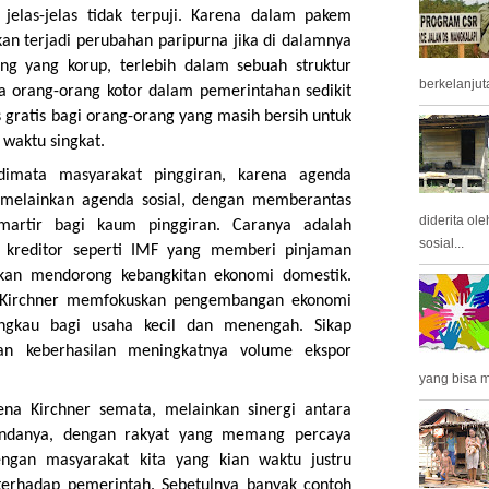
 jelas-jelas tidak terpuji. Karena dalam pakem
an terjadi perubahan paripurna jika di dalamnya
g yang korup, terlebih dalam sebuah struktur
berkelanjuta
da orang-orang kotor dalam pemerintahan sedikit
 gratis bagi orang-orang yang masih bersih untuk
waktu singkat.
dimata masyarakat pinggiran, karena agenda
, melainkan agenda sosial, dengan memberantas
diderita ol
 martir bagi kaum pinggiran. Caranya adalah
sosial...
k kreditor seperti IMF yang memberi pinjaman
kan mendorong kebangkitan ekonomi domestik.
, Kirchner memfokuskan pengembangan ekonomi
angkau bagi usaha kecil dan menengah. Sikap
an keberhasilan meningkatnya volume ekspor
yang bisa m
ena Kirchner semata, melainkan sinergi antara
gendanya, dengan rakyat yang memang percaya
ngan masyarakat kita yang kian waktu justru
erhadap pemerintah. Sebetulnya banyak contoh