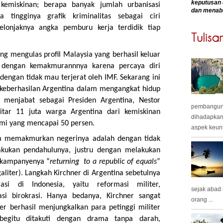
keputusan 
kemiskinan; berapa banyak jumlah urbanisasi
dan menab
 tingginya grafik kriminalitas sebagai ciri
elonjaknya angka pemburu kerja terdidik tiap
ng mengulas profil Malaysia yang berhasil keluar
u dengan kemakmurannnya karena percaya diri
engan tidak mau terjerat oleh IMF. Sekarang ini
eberhasilan Argentina dalam mengangkat hidup
 menjabat sebagai Presiden Argentina, Nestor
pembangunan
itar 11 juta warga Argentina dari kemiskinan
dihadapkan
i yang mencapai 50 persen.
aspek keunt
am memakmurkan negerinya adalah dengan tidak
akukan pendahulunya, justru dengan melakukan
n kampanyenya “
returning to a republic of equals
”
aliter). Langkah Kirchner di Argentina sebetulnya
si di Indonesia, yaitu reformasi militer,
sejak abad
i birokrasi. Hanya bedanya, Kirchner sangat
orang ...
r berhasil menjungkalkan para petinggi militer
begitu ditakuti dengan drama tanpa darah,