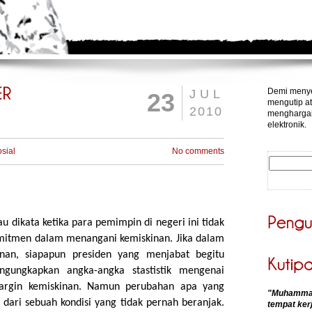
Demi menye
JUL
23
mengutip at
2010
menghargai
elektronik.
sial
No comments
 dikata ketika para pemimpin di negeri ini tidak
mitmen dalam menangani kemiskinan. Jika dalam
unan, siapapun presiden yang menjabat begitu
gungkapkan angka-angka stastistik mengenai
argin kemiskinan. Namun perubahan apa yang
"Muhammadk
 dari sebuah kondisi yang tidak pernah beranjak.
tempat kerj