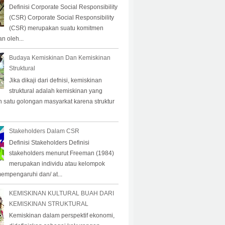
Definisi Corporate Social Responsibility
(CSR) Corporate Social Responsibility
(CSR) merupakan suatu komitmen
n oleh...
Budaya Kemiskinan Dan Kemiskinan
Struktural
Jika dikaji dari defnisi, kemiskinan
struktural adalah kemiskinan yang
eh satu golongan masyarkat karena struktur
Stakeholders Dalam CSR
Definisi Stakeholders Definisi
stakeholders menurut Freeman (1984)
merupakan individu atau kelompok
empengaruhi dan/ at...
KEMISKINAN KULTURAL BUAH DARI
KEMISKINAN STRUKTURAL
Kemiskinan dalam perspektif ekonomi,