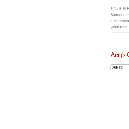
Tribute To
Sampai deng
di Kalimant
‘jatuh cint