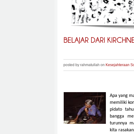
posted by rahmatullah on
Kesejahteraan So
Apa yang mau
memiliki ko
pidato tah
bangga men
turunnya m
kita rasakan