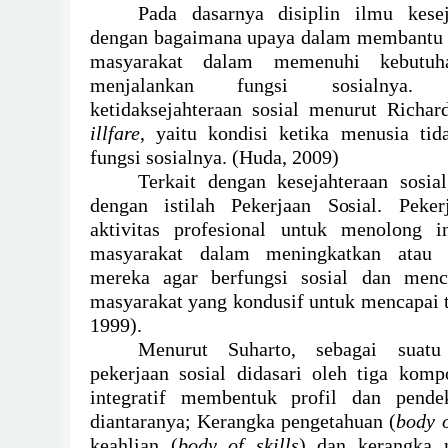
Pada dasarnya disiplin ilmu keseja
dengan bagaimana upaya dalam membantu i
masyarakat dalam memenuhi kebutuh
menjalankan fungsi sosialnya. 
ketidaksejahteraan sosial menurut Richa
illfare
, yaitu kondisi ketika menusia t
fungsi sosialnya. (Huda, 2009)
Terkait dengan kesejahteraan sosial
dengan istilah Pekerjaan Sosial. Peke
aktivitas profesional untuk menolong 
masyarakat dalam meningkatkan atau 
mereka agar berfungsi sosial dan menci
masyarakat yang kondusif untuk mencapai t
1999).
Menurut Suharto, sebagai suatu a
pekerjaan sosial didasari oleh tiga kom
integratif membentuk profil dan pendek
diantaranya; Kerangka pengetahuan (
body 
keahlian (
body of skills
) dan kerangka n