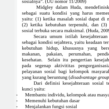
sosialnya”. (UU nomor 11/2009)
Midgley dalam Huda, mendefiniska
sebagai suatu kondisi yang harus memen
yaitu: (1) ketika masalah sosial dapat di
(2) ketika kebutuhan terpenuhi, dan (3)
sosial terbuka secara maksimal. (Huda, 200
Secara umum istilah kesejahteraan 
sebagai kondisi sejahtera, yaitu keadaan t
kebutuhan hidup, khususnya yang bersi
makanan, pakaian, perumahan, pendi
kesehatan. Selain itu pengertian keseja
pada segenap aktivititas pengorganisasi
pelayanan sosial bagi kelompok masyara
yang kurang beruntung (
disadvantage grou
Dari definisi kesejahteraan sosial t
kunci yaitu:
-
Membantu individu, kelompok atau masya
-
Memenuhi kebutuhan dasar
-
Menjalankan fungsi sosial