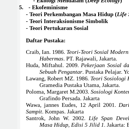
- Ekologi Mendalam (
Deep Ecology
)
5.
- Ekofeminisme
- Teori Perkembangan Masa Hidup (
Life
- Teori Interaksionisme Simbolik
- Teori Pertukaran Sosial
Daftar Pustaka:
Craib, Ian. 1986.
Teori-Teori Sosial Moder
Habermas
. PT. Rajawali, Jakarta.
Huda, Miftahul. 2009.
Pekerjaan Sosial da
Sebuah Pengantar
. Pustaka Pelajar. 
Lawang, Robert MZ. 1986
. Teori Sosiologi
Gramedia Pustaka Utama, Jakarta.
Poloma, Margaret M.2003.
Sosiologi Kont
Grafindo Persada. Jakarta
Wawa, jannes Eudes, 12 April 2001.
Dar
Sampit
. Kompas. Jakarta
Santrok, John W. 2002.
Life Span Deve
Masa Hidup, Edisi 5 Jilid 1
. Jakarta: