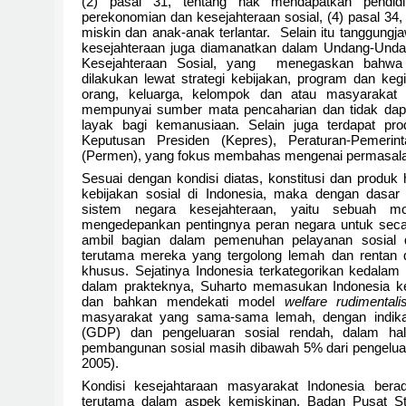
(2) pasal 31, tentang hak mendapatkan pendidi
perekonomian dan kesejahteraan sosial, (4) pasal 34, 
miskin dan anak-anak terlantar. Selain itu tanggun
kesejahteraan juga diamanatkan dalam Undang-Unda
Kesejahteraan Sosial, yang menegaskan bahwa 
dilakukan lewat strategi kebijakan, program dan keg
orang, keluarga, kelompok dan atau masyarakat
mempunyai sumber mata pencaharian dan tidak da
layak bagi kemanusiaan. Selain juga terdapat pr
Keputusan Presiden (Kepres), Peraturan-Pemerin
(Permen), yang fokus membahas mengenai permasalah
Sesuai dengan kondisi diatas, konstitusi dan produ
kebijakan sosial di Indonesia, maka dengan dasar
sistem negara kesejahteraan, yaitu sebuah mo
mengedepankan pentingnya peran negara untuk secara 
ambil bagian dalam pemenuhan pelayanan sosial 
terutama mereka yang tergolong lemah dan rentan 
khusus. Sejatinya Indonesia terkategorikan kedalam
dalam prakteknya, Suharto memasukan Indonesia 
dan bahkan mendekati model
welfare rudimental
masyarakat yang sama-sama lemah, dengan indik
(GDP) dan pengeluaran sosial rendah, dalam hal
pembangunan sosial masih dibawah 5% dari pengeluara
2005).
Kondisi kesejahtaraan masyarakat Indonesia berad
terutama dalam aspek kemiskinan. Badan Pusat Sta