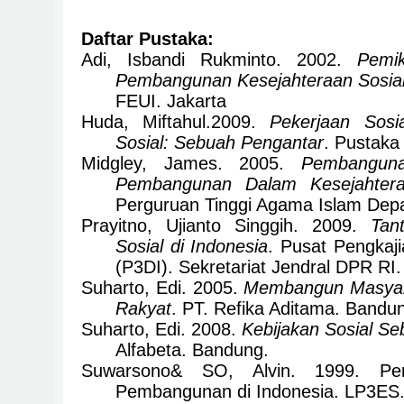
Daftar Pustaka:
Adi, Isbandi Rukminto. 2002.
Pemik
Pembangunan Kesejahteraan Sosia
FEUI. Jakarta
Huda, Miftahul.2009.
Pekerjaan Sosi
Sosial: Sebuah Pengantar
. Pustaka 
Midgley, James. 2005.
Pembanguna
Pembangunan Dalam Kesejahtera
Perguruan Tinggi Agama Islam Depa
Prayitno, Ujianto Singgih. 2009.
Tan
Sosial di Indonesia
. Pusat Pengkaj
(P3DI). Sekretariat Jendral DPR RI.
Suharto, Edi. 2005.
Membangun Masya
Rakyat
. PT. Refika Aditama. Bandu
Suharto, Edi. 2008.
Kebijakan Sosial Se
Alfabeta. Bandung.
Suwarsono& SO, Alvin. 1999. Pe
Pembangunan di Indonesia. LP3ES.