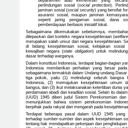
departemen atau kementrian yang secar
perlindungan sosial (
social protection
). Perli
jaminan sosial (
social security
) yang bersifat fo
asuransi sosial, maupun jaminan kemasyarak
seperti jaring pengaman sosial, dana sos
pemberdayaan berbasis inisiatif lokal.
Sebagaimana dikemukakan sebelumnya, membahas k
dilepaskan dari konteks negara kesejahteraan (
welfare
merupakan salah unsur dari negara kesejahteraan. Se
di bidang kesejahteraan sosial, kebijakan sosia
kewajiban negara (
state obligation
) untuk melindun
dasar terhadap warganya.
Dalam konstitusi Indonesia, terdapat bagian-bagian 
Indonesia memberikan perhatian yang besar pada 
sebagaimana termaktub dalam Undang-undang Dasar 194
tiga pokok, yaitu (1) melindungi seluruh bangsa
Indonesia, (2) memajukan kesejahteraan umum 
bangsa, dan (3) ikut melaksanakan ketertiban dunia 
perdamaian abadi dan keadilan sosial. Selain itu da
(UUD) 1945 diberi judul Sistem Perekonomian dan K
menunjukkan bahwa sistem perekonomian Indonesi
berpihak pada rakyat dan mengarah pada kesejahteraan
Terdapat beberapa pasal dalam UUD 1945 yang 
terhadap sumber-sumber dan aspek kesejahteraan sosi
tentang hak mendapatkan pekerjaan dan penghidupan 