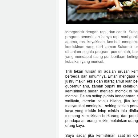
terorganisir dengan rapi, dan cantik. Sun
program pemerintah hanya rapi saat guntin
agama, ras, keyakinan, kembali mengem
kemiskinan yang dari zaman Sukarno jun
dihantam segala program pemerintah, ba
yang mendapat rating pemberitaan terting
kebaikan yang muncul.
Titik tekan tulisan ini adalah urusan k
berbeda dari umumnya. Entah mengapa kem
justru makin eksis dan ibarat jamur kian b
gubernur anu, zaman bupati ini kemiskin
kemiskinana sudah menjadi momok di nege
momok. Dalam setiap pidato kenegaraan se
walikota, mereka selalu bilang, jika k
masyarakat meningkat seiring sekian pe
kaya yang miskin tetap miskin lalu dihitu
memang kemiskinan berkurang dan pend
pendapatan orang miskin melainkan orang k
orang kaya.
Saya sadar jika kemiskinan saat ini di