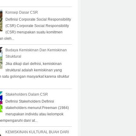
Konsep Dasar CSR
Definisi Corporate Social Responsibility
(CSR) Corporate Social Responsibility
(CSR) merupakan suatu komitmen
n oleh...
Budaya Kemiskinan Dan Kemiskinan
Struktural
Jika dikaji dari defnisi, kemiskinan
struktural adalah kemiskinan yang
eh satu golongan masyarkat karena struktur
Stakeholders Dalam CSR
Definisi Stakeholders Definisi
stakeholders menurut Freeman (1984)
merupakan individu atau kelompok
empengaruhi dan/ at...
KEMISKINAN KULTURAL BUAH DARI