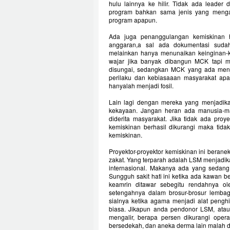
hulu lainnya ke hilir. Tidak ada leade
program bahkan sama jenis yang mengad
program apapun.
Ada juga penanggulangan kemiskinan 
anggaran,a sal ada dokumentasi sudah
melainkan hanya menunaikan keinginan-
wajar jika banyak dibangun MCK tapi m
disungai, sedangkan MCK yang ada menj
perilaku dan kebiasaaan masyarakat apal
hanyalah menjadi fosil.
Lain lagi dengan mereka yang menjadika
kekayaan. Jangan heran ada manusia-ma
diderita masyarakat. Jika tidak ada proy
kemiskinan berhasil dikurangi maka tida
kemiskinan.
Proyektor-proyektor kemiskinan ini berane
zakat. Yang terparah adalah LSM menjadi
internasional. Makanya ada yang sedang 
Sungguh sakit hati ini ketika ada kawan be
keamrin ditawar sebegitu rendahnya o
setengahnya dalam brosur-brosur lembag
sialnya ketika agama menjadi alat pengh
biasa. Jikapun anda pendonor LSM, atau
mengalir, berapa persen dikurangi opera
bersedekah, dan aneka derma lain malah