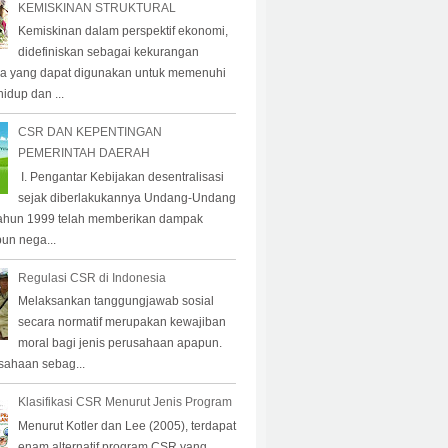
KEMISKINAN STRUKTURAL
Kemiskinan dalam perspektif ekonomi,
didefiniskan sebagai kekurangan
a yang dapat digunakan untuk memenuhi
idup dan ...
CSR DAN KEPENTINGAN
PEMERINTAH DAERAH
I. Pengantar Kebijakan desentralisasi
sejak diberlakukannya Undang-Undang
ahun 1999 telah memberikan dampak
pun nega...
Regulasi CSR di Indonesia
Melaksankan tanggungjawab sosial
secara normatif merupakan kewajiban
moral bagi jenis perusahaan apapun.
sahaan sebag...
Klasifikasi CSR Menurut Jenis Program
Menurut Kotler dan Lee (2005), terdapat
enam alternatif program CSR yang