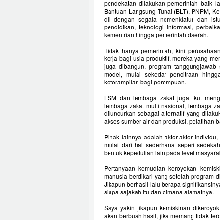
pendekatan dilakukan pemerintah baik l
Bantuan Langsung Tunai (BLT), PNPM, Ke
dll dengan segala nomenklatur dan ist
pendidikan, teknologi informasi, perbaik
kementrian hingga pemerintah daerah.
Tidak hanya pemerintah, kini perusahaa
kerja bagi usia produktif, mereka yang memi
juga dibangun, program tanggungjawab 
model, mulai sekedar pencitraan hingg
keterampilan bagi perempuan.
LSM dan lembaga zakat juga ikut mengha
lembaga zakat multi nasional, lembaga za
diluncurkan sebagai alternatif yang dilak
akses sumber air dan produksi, pelatihan ba
Pihak lainnya adalah aktor-aktor indivi
mulai dari hal sederhana seperi sedeka
bentuk kepedulian lain pada level masyara
Pertanyaan kemudian keroyokan kemiski
manusia berdikari yang setelah program d
Jikapun berhasil lalu berapa signifikansi
siapa sajakah itu dan dimana alamatnya.
Saya yakin jikapun kemiskinan dikeroyok
akan berbuah hasil, jika memang tidak tero