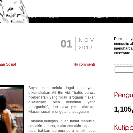
Demi menye
NOV
01
mengutip at
2012
menghargai
elektronik.
aan Sosial
No comments
Saya akan selalu ingat apa yang
dikemukakan Ali Bin Abi Thalib, bahwa
“Kebenaran yang tidak teroganisir akan
dikalahkan oleh kebatilan yang
terorganisir”, dan saya yakin diantara
1,105
kitapun sudah mengetahui adagaium ini.
Entahlah,mungkin inilah tabiat manusia,
semakin ia tahu, maka semakin cepat ia
lupa bahkan berpura-pura untuk lupa.