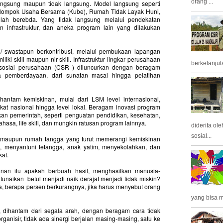
orang ...
angsung maupun tidak langsung. Model langsung seperti
lompok Usaha Bersama (Kube), Rumah Tidak Layak Huni,
ulah berebda. Yang tidak langsung melalui pendekatan
an infrastruktur, dan aneka program lain yang dilakukan
n/ swastapun berkontribusi, melalui pembukaan lapangan
liki skill maupun nir skill. Infrastruktur lingkar perusahaan
berkelanjuta
sosial perusahaan (CSR ) diluncurkan dengan beragam
a pemberdayaan, dari sunatan masal hingga pelatihan
ntam kemiskinan, mulai dari LSM level internasional,
kat nasional hingga level lokal. Beragam inovasi program
ukan pemerintah, seperti penguatan pendidikan, kesehatan,
hasa, life skill, dan mungkin ratusan program lainnya.
diderita ol
sosial...
du, maupun rumah tangga yang turut memerangi kemiskinan
h, menyantuni tetangga, anak yatim, menyekolahkan, dan
kat.
nan itu apakah berbuah hasil, menghasilkan manusia-
itunaikan
betul menjadi naik derajat menjadi tidak miskin?
nya, berapa persen berkurangnya, jika harus menyebut orang
yang bisa m
, dihantam dari segala arah, dengan beragam cara tidak
rganisir, tidak ada sinergi berjalan masing-masing, satu ke