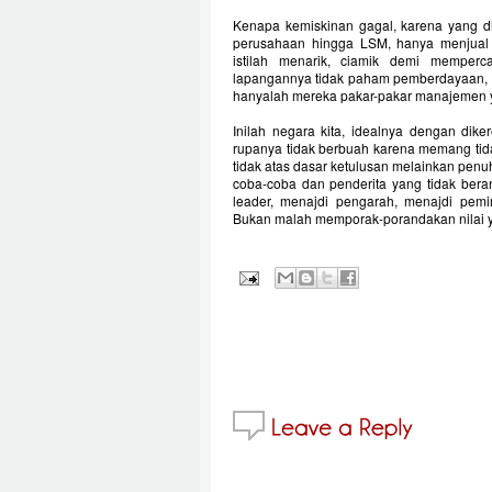
Kenapa kemiskinan gagal, karena yang dij
perusahaan hingga LSM, hanya menjual 
istilah menarik, ciamik demi memperca
lapangannya tidak paham pemberdayaan, 
hanyalah mereka pakar-pakar manajemen y
Inilah negara kita, idealnya dengan dike
rupanya tidak berbuah karena memang tidak
tidak atas dasar ketulusan melainkan penu
coba-coba dan penderita yang tidak ber
leader, menajdi pengarah, menajdi pem
Bukan malah memporak-porandakan nilai y