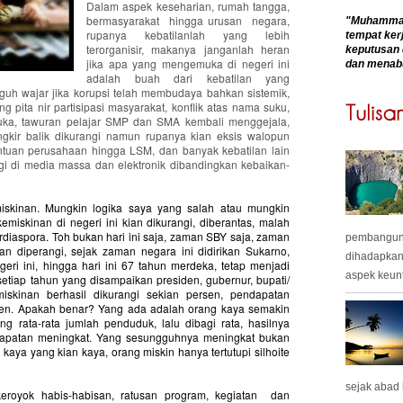
Dalam aspek keseharian, rumah tangga,
bermasyarakat
hingga urusan
negara,
"Muhammadk
rupanya kebatilanlah yang lebih
tempat kerj
terorganisir, makanya janganlah heran
keputusan 
jika apa yang mengemuka di negeri ini
dan menab
adalah buah dari kebatilan yang
gguh wajar jika korupsi telah membudaya bahkan sistemik,
g pita nir partisipasi masyarakat, konflik atas nama suku,
uka, tawuran pelajar SMP dan SMA kembali menggejala,
gkir balik dikurangi namun rupanya kian eksis walopun
ntuan perusahaan hingga LSM, dan banyak kebatilan lain
gi di media massa dan elektronik dibandingkan kebaikan-
emiskinan. Mungkin logika saya yang salah atau mungkin
iskinan di negeri ini kian dikurangi, diberantas, malah
erdiaspora. Toh bukan hari ini saja, zaman SBY saja, zaman
pembangunan
an diperangi, sejak zaman negara ini didirikan Sukarno,
dihadapkan
ri ini, hingga hari ini 67 tahun merdeka, tetap menjadi
aspek keunt
tiap tahun yang disampaikan presiden, gubernur, bupati/
emiskinan berhasil dikurangi sekian persen, pendapatan
rsen. Apakah benar? Yang ada adalah orang kaya semakin
ng rata-rata jumlah penduduk, lalu dibagi rata, hasilnya
apatan meningkat. Yang sesungguhnya meningkat bukan
aya yang kian kaya, orang miskin hanya tertutupi silhoite
sejak abad
keroyok habis-habisan, ratusan program, kegiatan
dan