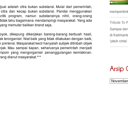
ual adalah citra bukan substansi. Mulai dari pemerintah,
citra dan kecap bukan substansi. Pandai menggunakan
mempertimb
ntik program, namun substansinya nihil, orang-orang
tidak tahu bagaimana mendampingi masyarakat. Yang ada
Tribute To
ang memutar balikan brand saja.
Sampai deng
royok, dikepung dikerjakan bareng-barang berbuah hasil,
di Kalimant
 terorganisir. Niat baik yang tidak dilakukan dengan baik,
‘jatuh cint
h pretensi. Masyarakat kecil hanyalah subjek ditmbah objek
anjak. Mau sampai kapan, seharusnya pemerintah menjadi
impoin yang mengorganisir penanggulangan kemiskinan.
ang dianut masyarakat.***