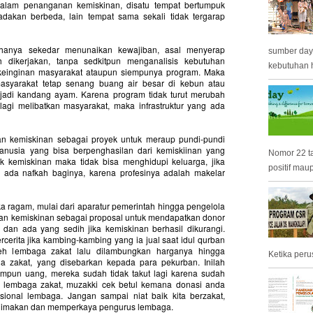
r dalam penanganan kemiskinan, disatu tempat bertumpuk
akan berbeda, lain tempat sama sekali tidak tergarap
hanya sekedar menunaikan kewajiban, asal menyerap
sumber day
 dikerjakan, tanpa sedkitpun menganalisis kebutuhan
kebutuhan h
keinginan masyarakat ataupun siempunya program. Maka
asyarakat tetap senang buang air besar di kebun atau
adi kandang ayam. Karena program tidak turut merubah
agi melibatkan masyarakat, maka infrastruktur yang ada
n kemiskinan sebagai proyek untuk meraup pundi-pundi
nusia yang bisa berpenghasilan dari kemiskiinan yang
Nomor 22 t
ek kemiskinan maka tidak bisa menghidupi keluarga, jika
positif mau
k ada nafkah baginya, karena profesinya adalah makelar
ka ragam, mulai dari aparatur pemerintah hingga pengelola
kan kemiskinan sebagai proposal untuk mendapatkan donor
dan ada yang sedih jika kemiskinan berhasil dikurangi.
rcerita jika kambing-kambing yang ia jual saat idul qurban
leh lembaga zakat lalu dilambungkan harganya hingga
Ketika peru
a zakat, yang disebarkan kepada para pekurban. Inilah
impun uang, mereka sudah tidak takut lagi karena sudah
 lembaga zakat, muzakki cek betul kemana donasi anda
sional lembaga. Jangan sampai niat baik kita berzakat,
 dimakan dan memperkaya pengurus lembaga.