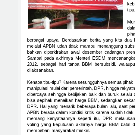
keb
tipu
Mun
da
pih
berbagai upaya. Berdasarkan berita yang kita dua 
melalui APBN udah tidak mampu menanggung subs
bahkan diperkirakan awal desember cadangan prem
Sampai pada akhirnya Menteri ESDM mencanangka
2012, sebagai hari tanpa BBM bersubsidi, walaupun
dilaksanakan.
Kenapa tipu-tipu? Karena sesungguhnya semua pihak d
manipulasi mulai dari pemerintah, DPR, hingga rakyatn
dipercaya sehingga kebijakan baik dan buruk selalu d
bisa sepihak menaikan harga BBM, sedangkan sekara
DPR. Hal yang menarik beberapa bulan lalu, saat pe
APBN berada dalam kondisi kritis karena sudah tid
memang kenyataannya seperti itu, DPR melalukan
voting yang keputusan akhirnya harga BBM batal d
membebani masyarakat miskin.