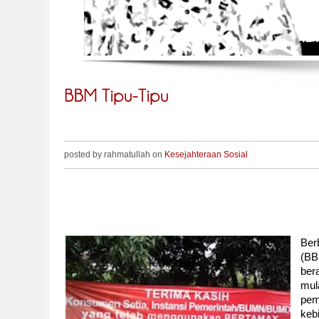
posted by rahmatullah on
Kesejahteraan Sosial
Ber
(BB
ber
mula
pem
ke