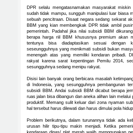
DPR selalu mengatasnamakan masyarakat miskin
sudah tidak mampu, sungguh manipulasi luar biasa
sebuah pencitraan. Disaat negara sedang sekarat aki
BBM yang kian membengkak DPR tidak ambil pusin
pemerintah. Padahal jika nilai subsidi BBM dikuran
berapa harga riil BBM khususnya premium akan mu
tentunya bisa diadaptasikan sesuai dengan 
seseungguhnya yang menikmati subsidi bukan masya
menengah atas yang memiliki kendaran pribadi. 
rakyat karena sarat kepentingan Pemilu 2014, seo
sesungguhnya sedang menipu rakyat.
Disisi lain banyak orang berbicara masalah ketimpan
di Indonesia, yang sesungguhnya pembangunan terseb
subsidi BBM. Andai subsidi BBM dicabut berapa jem
ruas jalan bisa dibangun dan aneka alihan lain melalu
produktif. Memang sulit keluar dari zona nyaman su
hal tersebut harus dilewati dan harus dimulai pola hid
Problem berikutnya, dalam turunannya tidak ada k
urusan hilir tipu-tipu makin menjadi. Ketika pemer
kendaraan dinas/ plat merah wajib menggunakan pe