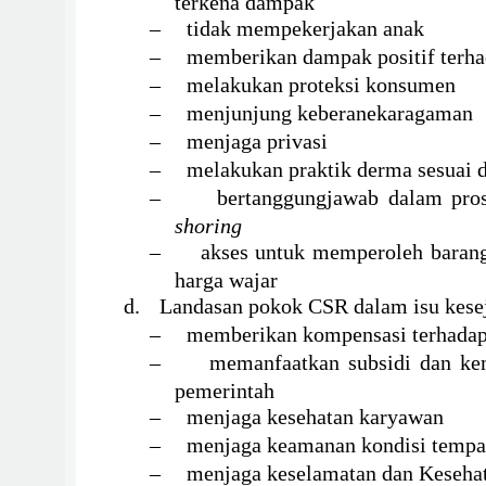
terkena dampak
–
tidak mempekerjakan anak
–
memberikan dampak positif terh
–
melakukan proteksi konsumen
–
menjunjung
k
eberanekaragaman
–
menjaga privasi
–
melakukan praktik derma sesuai 
–
bertanggungjawab dalam pr
shoring
–
akses untuk memperoleh barang
harga wajar
d.
Landasan pokok CSR dalam isu kese
–
memberikan kompensasi terhada
–
memanfaatkan subsidi dan ke
pemerintah
–
menjaga kesehatan karyawan
–
menjaga keamanan kondisi tempat
–
menjaga keselamatan dan Keseha