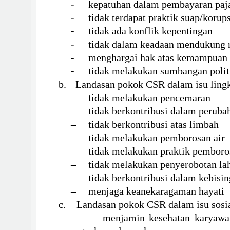
-
kepatuhan dalam pembayaran paj
-
tidak terdapat praktik
s
uap/
k
orups
-
tidak ada konflik kepentingan
-
tidak dalam keadaan mendukung 
-
menghargai hak atas kemampuan i
-
tidak melakukan sumbangan politi
b.
Landasan
p
okok CSR dalam isu
l
ing
–
tidak melakukan pencemaran
–
tidak berkontribusi dalam peruba
–
tidak berkontribusi atas limbah
–
tidak melakukan pemborosan air
–
tidak melakukan praktik pemboro
–
tidak melakukan penyerobotan la
–
tidak berkontribusi dalam kebisi
–
menjaga keanekaragaman hayati
c.
Landasan pokok CSR dalam isu sosia
–
menjamin
k
esehatan karyawa