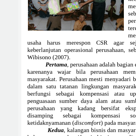
me
se
pe
ter
me
usaha harus merespon CSR agar sej
keberlanjutan operasional perusahaan, s
Wibisono (2007).
Pertama
, perusahaan adalah bagian 
karenanya wajar bila perusahaan memp
masyarakat. Perusahaan mesti menyadari 
dalam satu tatanan lingkungan masyaraka
berfungsi sebagai kompensasi atau u
penguasaan sumber daya alam atau sum
perusahaan yang kadang bersifat ekspa
disamping sebagai kompensasi so
ketidaknyamanan (
discomfort
) pada masyar
Kedua
, kalangan bisnis dan masya