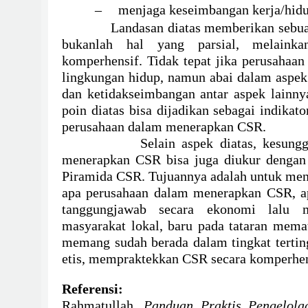
–
menjaga keseimbangan kerja/hid
Landasan diatas memberikan seb
bukanlah hal yang parsial, melaink
komperhensif. Tidak tepat jika perusahaan
lingkungan hidup, namun abai dalam aspek
dan
ketidakseimbangan antar aspek lainny
poin diatas bisa dijadikan sebagai indikat
perusahaan dalam menerapkan CSR.
Selain aspek diatas, kesun
menerapkan CSR bisa juga diukur dengan
Piramida CSR. Tujuannya adalah untuk meng
apa perusahaan dalam menerapkan CSR, a
tanggungjawab secara ekonomi lalu m
masyarakat lokal, baru pada tataran mema
memang sudah berada dalam tingkat tertin
etis, mempraktekkan CSR secara komperhen
Referensi:
Rahmatullah,
Panduan Praktis Pengelol