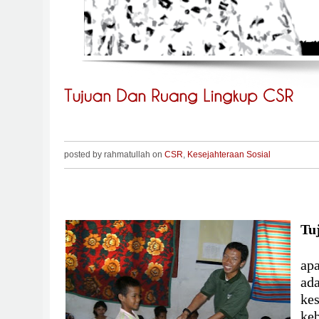
posted by rahmatullah on
CSR
,
Kesejahteraan Sosial
Tu
ap
ad
ke
ke