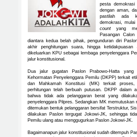
pesta demokrasi I
dengan aman, dam
pastilah ada k
demokrasi, mulai
count
yang meme
Pasangan Calon 
diantara kedua belah pihak, pengunduran diri Pasl
akhir penghitungan suara, hingga ketidakpuasan
dikeluarkan KPU sebagai lembaga penyelenggara Pemi
jalur konstitusional.
Dua jalur gugatan Paslon Prabowo-Hatta yang
Kehormatan Penyelenggara Pemilu (DKPP) terkait eti
dan Mahkamah Konstitusi (MK) terkait proses, p
perhitungan telah berbuah putusan. DKPP dalam 
bahwa tidak ada pelanggaran berat yang dilaku
penyelenggara Pilpres. Sedangkan MK memutuskan m
ditemukan bentuk pelanggaran bersifat Terstruktur, S
dilakukan Paslon tergugat Jokowi-JK, sehingga tid
Pemilu ulang atau menggugurkan Paslon Jokowi-JK.
Bagaimanapun jalur konstitusional sudah ditempuh Pa