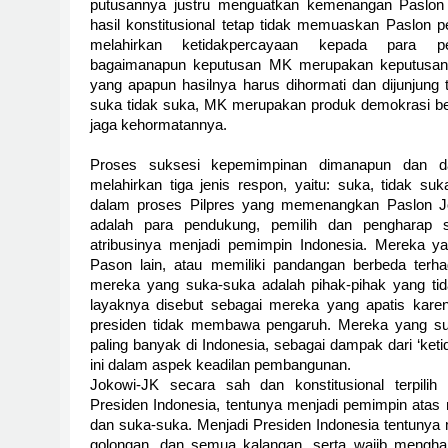
putusannya justru menguatkan kemenangan Paslon
hasil konstitusional tetap tidak memuaskan Paslon 
melahirkan ketidakpercayaan kepada para pe
bagaimanapun keputusan MK merupakan keputusan te
yang apapun hasilnya harus dihormati dan dijunjung 
suka tidak suka, MK merupakan produk demokrasi be
jaga kehormatannya.
Proses suksesi kepemimpinan dimanapun dan da
melahirkan tiga jenis respon, yaitu: suka, tidak su
dalam proses Pilpres yang memenangkan Paslon J
adalah para pendukung, pemilih dan pengharap 
atribusinya menjadi pemimpin Indonesia. Mereka ya
Pason lain, atau memiliki pandangan berbeda terh
mereka yang suka-suka adalah pihak-pihak yang tid
layaknya disebut sebagai mereka yang apatis karen
presiden tidak membawa pengaruh. Mereka yang s
paling banyak di Indonesia, sebagai dampak dari ‘ket
ini dalam aspek keadilan pembangunan.
Jokowi-JK secara sah dan konstitusional terpilih
Presiden Indonesia, tentunya menjadi pemimpin atas
dan suka-suka. Menjadi Presiden Indonesia tentunya
golongan, dan semua kalangan, serta wajib mengha