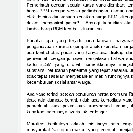
Pemerintah dengan segala kuasa yang diemban, ten
harga BBM dengan segala pertimbangan, namun apa
efek domino dari sebuah kenaikan harga BBM, diteng
dalam mengontrol pasar?.
Apalagi kemudian ata
lambat harga BBM kembali ‘diturunkan’.
Padahal apa yang terjadi pada lapisan masyarak
penganiayaan karena digempur aneka kenaikan harga 
ada kontrol atas pasar yang hanya bisa disikapi den
pemerintah dengan jumawa mengatakan bahwa suda
kartu BLSM yang dirubah nomenklaturnya menja
substansi perubahan penerima yang tepat sasaran. Ju
tidak tepat sasaran menyebabkan makin runcingnya ko
kecemburuan sosial antar warga.
Apa yang terjadi setelah penurunan harga premium Rp
tidak ada dampak berarti, tidak ada komoditas yan
pemerintah atas pasar, atas transportasi umum, 
kenaikan, semuanya nyaris tak terdengar.
Moralitas berikutnya adalah miskinnya rasa empa
masyarakat ‘saling memakan’ yang terlemah menjad