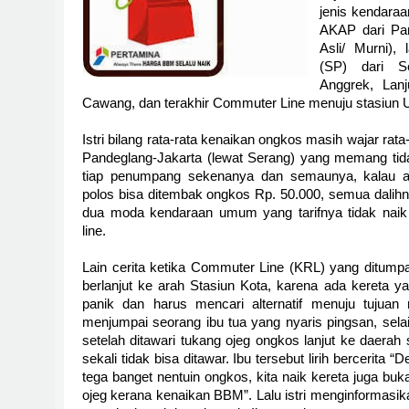
jenis kendaraa
AKAP dari Pa
Asli/ Murni),
(SP) dari 
Anggrek, Lan
Cawang, dan terakhir Commuter Line menuju stasiun U
Istri bilang rata-rata kenaikan ongkos masih wajar ra
Pandeglang-Jakarta (lewat Serang) yang memang tidak
tiap penumpang sekenanya dan semaunya, kalau a
polos bisa ditembak ongkos Rp. 50.000, semua dali
dua moda kendaraan umum yang tarifnya tidak nai
line.
Lain cerita ketika Commuter Line (KRL) yang ditumpa
berlanjut ke arah Stasiun Kota, karena ada kereta 
panik dan harus mencari alternatif menuju tujuan m
menjumpai seorang ibu tua yang nyaris pingsan, sela
setelah ditawari tukang ojeg ongkos lanjut ke daera
sekali tidak bisa ditawar. Ibu tersebut lirih bercerita 
tega banget nentuin ongkos, kita naik kereta juga bu
ojeg kerana kenaikan BBM”. Lalu istri menginformasika