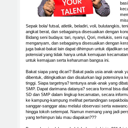
basi
kec
mem
misa
Sepak bola/ futsal, atletik, beladiri, voli, bulutangkis, t
angkat berat, dan sebagainya disesuaikan dengan kondis
Bidang seni budaya: tari, nyanyi, Qori, melukis, seni
menganyam, dan sebagainya disesuaikan dengan kerag
juga bakat-bakat lain dapat dihimpun untuk dijadikan 
potensial yang tidak hanya untuk kemajuan kecamatan,
untuk kemajuan serta keharuman bangsa ini.
Bakat siapa yang dicari? Bakat pada usia anak-anak y
dibentuk, ditingkatkan dan disalurkan lagi potensinya ke
tinggi. Siapa targetnya? tentunya anak-anak yang dibat
SMP. Dapat darimana datanya? secara formal bisa dia
SD dan SMP dalam lingkup kecamatan, secara informal
ke kampung-kampung melihat pertandingan sepakbola, v
sanggar-sanggar atau melalui observasi serta wawa
hingga tokoh setempat. Namun memang yang jadi perso
yang terhimpun lalu mau diapakan???