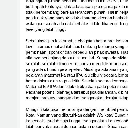
Bayangkan jumlah penduduk Indonesia kini > 261,1 jut
berlimpah tentunya tidak ada alasan jika olahraga kita
tidak berkembang bahkan terancam punah. Hal ini terja
penduduk yang banyak tidak dibarengi dengan basis dat
walaupun sudah ada data terbatas tidak dibarengi den
level yang lebih tinggi.
Sebetulnya jika kita amati, sebagaian besar prestasi
level internasional adalah hasil dukung keluarga yang
pembinaan, sponsor dan kepedulian pihak swasta. Ha
sifatnya berjenjang dapat dihitung jari. Kenapa demiki
sekolah-sekolah di negeri ini hanya mendidik manusia-
yang ada dibunuh pelan-pelan. Misalnya ada anak yan
pelajaran matematika atau IPA lalu dibully secara lem
besar dalam olah raga atletik. Sekolah secara lembaga
Matematika/ IPA dan tidak difokuskan pada potensi ses
Padahal potensi olahraga tersebut jika diarahkan, dibi
menjadi prestasi bangsa dan mengangkat derajat hidu
Mungkin kita bisa memulainya dengan membuat permo
Kota. Namun yang dibutuhkan adalah Walikota/ Bupati y
kehendak, mudah saja tinggal mengadakan kontestasi/
lebih banyak sesuai dengan bidang potensi. Sudah pasti