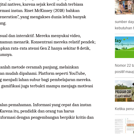
tal natives, karena sejak kecil sudah terbiasa
ormasi instan. Riset McKinsey (2018) bahkan
generation”, yang mengakses dunia lebih banyak
sumber day
ung.
kebutuhan h
isual dan interaktif. Mereka menyukai video,
t namun menarik. Konsentrasi mereka relatif pendek;
kan rata-rata atensi Gen Z hanya sekitar 8 detik,
lumnya.
Nomor 22 t
bukanlah metode ceramah panjang, melainkan
positif mau
 dan mudah dipahami. Platform seperti YouTube,
ng menjadi lahan subur bagi pembelajaran mereka.
dan gamifikasi juga terbukti mampu menjaga motivasi
lan pemahaman. Informasi yang cepat dan instan
Ketika peru
Karena itu, pendidik dan orang tua harus
nformasi dengan pengembangan berpikir kritis dan