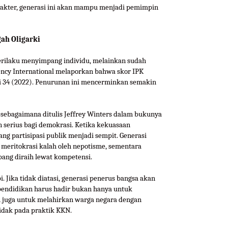
akter, generasi ini akan mampu menjadi pemimpin
gah Oligarki
erilaku menyimpang individu, melainkan sudah
ency International melaporkan bahwa skor IPK
di 34 (2022). Penurunan ini mencerminkan semakin
ik—sebagaimana ditulis Jeffrey Winters dalam bukunya
 serius bagi demokrasi. Ketika kekuasaan
uang partisipasi publik menjadi sempit. Generasi
meritokrasi kalah oleh nepotisme, sementara
bang diraih lewat kompetensi.
pi. Jika tidak diatasi, generasi penerus bangsa akan
pendidikan harus hadir bukan hanya untuk
n juga untuk melahirkan warga negara dengan
 tidak pada praktik KKN.