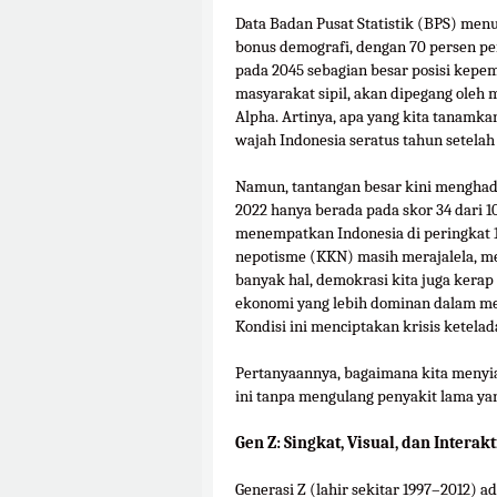
Data Badan Pusat Statistik (BPS) me
bonus demografi, dengan 70 persen pe
pada 2045 sebagian besar posisi kepe
masyarakat sipil, akan dipegang oleh 
Alpha. Artinya, apa yang kita tanam
wajah Indonesia seratus tahun setelah
Namun, tantangan besar kini menghada
2022 hanya berada pada skor 34 dari 1
menempatkan Indonesia di peringkat 11
nepotisme (KKN) masih merajalela, me
banyak hal, demokrasi kita juga kerap t
ekonomi yang lebih dominan dalam me
Kondisi ini menciptakan krisis ketela
Pertanyaannya, bagaimana kita menyi
ini tanpa mengulang penyakit lama ya
Gen Z: Singkat, Visual, dan Interakt
Generasi Z (lahir sekitar 1997–2012) 