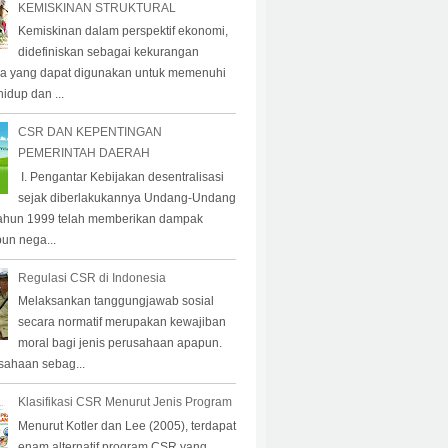
KEMISKINAN STRUKTURAL
Kemiskinan dalam perspektif ekonomi,
didefiniskan sebagai kekurangan
a yang dapat digunakan untuk memenuhi
idup dan ...
CSR DAN KEPENTINGAN
PEMERINTAH DAERAH
I. Pengantar Kebijakan desentralisasi
sejak diberlakukannya Undang-Undang
ahun 1999 telah memberikan dampak
pun nega...
Regulasi CSR di Indonesia
Melaksankan tanggungjawab sosial
secara normatif merupakan kewajiban
moral bagi jenis perusahaan apapun.
sahaan sebag...
Klasifikasi CSR Menurut Jenis Program
Menurut Kotler dan Lee (2005), terdapat
enam alternatif program CSR yang