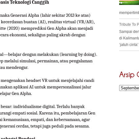
basis Teknologi Canggih
mempertimb
 maka Generasi Alpha (lahir sekitar 2013 ke atas)
ecerdasan buatan (AI), realitas virtual (VR/AR),
Tribute To
loitte (2020) memprediksi Gen Alpha akan menjadi
Sampai deng
secara ekonomi, sekaligus paling akrab dengan
di Kalimant
‘jatuh cint
sial—belajar dengan melakukan (learning by doing).
 melalui simulasi, permainan, atau pengalaman
tau mendengar.
a mengenakan headset VR untuk menjelajahi candi
unakan aplikasi AI untuk mempersonalisasi jalur
belajar Gen Alpha.
 besar: individualisme digital. Terlalu banyak
rangi empati sosial. Karena itu, pembelajaran Gen
ai kemanusiaan, empati, dan kebersamaan, agar
nerasi cerdas, tetapi juga peduli pada sesama.