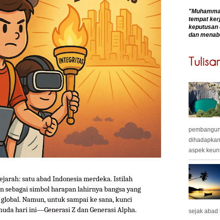
"Muhammadk
tempat kerj
keputusan 
dan menab
pembangunan
dihadapkan
aspek keunt
arah: satu abad Indonesia merdeka. Istilah
n sebagai simbol harapan lahirnya bangsa yang
 global. Namun, untuk sampai ke sana, kunci
muda hari ini—Generasi Z dan Generasi Alpha.
sejak abad