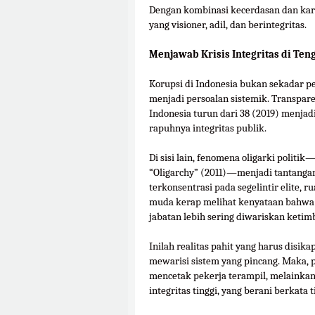
Dengan kombinasi kecerdasan dan kar
yang visioner, adil, dan berintegritas.
Menjawab Krisis Integritas di Ten
Korupsi di Indonesia bukan sekadar p
menjadi persoalan sistemik. Transpar
Indonesia turun dari 38 (2019) menja
rapuhnya integritas publik.
Di sisi lain, fenomena oligarki polit
“Oligarchy” (2011)—menjadi tantangan
terkonsentrasi pada segelintir elite, r
muda kerap melihat kenyataan bahwa 
jabatan lebih sering diwariskan ketim
Inilah realitas pahit yang harus disika
mewarisi sistem yang pincang. Maka, 
mencetak pekerja terampil, melainka
integritas tinggi, yang berani berkata