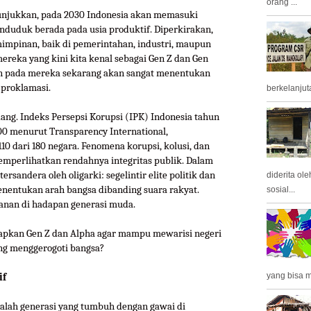
orang ...
nunjukkan, pada 2030 Indonesia akan memasuki
nduduk berada pada usia produktif. Diperkirakan,
mimpinan, baik di pemerintahan, industri, maupun
mereka yang kini kita kenal sebagai Gen Z dan Gen
kan pada mereka sekarang akan sangat menentukan
 proklamasi.
berkelanjuta
ng. Indeks Persepsi Korupsi (IPK) Indonesia tahun
00 menurut Transparency International,
0 dari 180 negara. Fenomena korupsi, kolusi, dan
mperlihatkan rendahnya integritas publik. Dalam
ersandera oleh oligarki: segelintir elite politik dan
diderita ol
nentukan arah bangsa dibanding suara rakyat.
sosial...
danan di hadapan generasi muda.
apkan Gen Z dan Alpha agar mampu mewarisi negeri
ng menggerogoti bangsa?
yang bisa m
if
adalah generasi yang tumbuh dengan gawai di