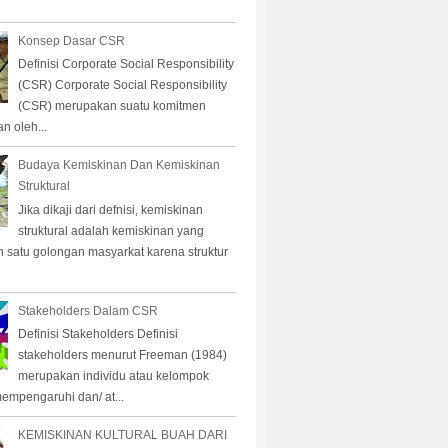
Konsep Dasar CSR
Definisi Corporate Social Responsibility
(CSR) Corporate Social Responsibility
(CSR) merupakan suatu komitmen
n oleh...
Budaya Kemiskinan Dan Kemiskinan
Struktural
Jika dikaji dari defnisi, kemiskinan
struktural adalah kemiskinan yang
eh satu golongan masyarkat karena struktur
Stakeholders Dalam CSR
Definisi Stakeholders Definisi
stakeholders menurut Freeman (1984)
merupakan individu atau kelompok
empengaruhi dan/ at...
KEMISKINAN KULTURAL BUAH DARI