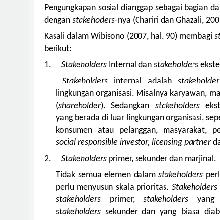
Pengungkapan sosial dianggap sebagai bagian da
dengan
stakehoders-
nya (Chariri dan Ghazali, 200
Kasali dalam Wibisono (2007, hal. 90) membagi
s
berikut:
1.
Stakeholders
Internal dan
stakeholders
ekste
Stakeholders
internal adalah
stakehold
lingkungan organisasi. Misalnya karyawan, 
(
shareholder
). Sedangkan
stakeholders
eks
yang berada di luar lingkungan organisasi, se
konsumen atau pelanggan, masyarakat, pe
social responsible investor, licensing partner
da
2.
Stakeholders
primer, sekunder dan marjinal.
Tidak semua elemen dalam
stakeholders
per
perlu menyusun skala prioritas.
Stakeholders
stakeholders
primer,
stakeholders
yang 
stakeholders
sekunder dan yang biasa dia