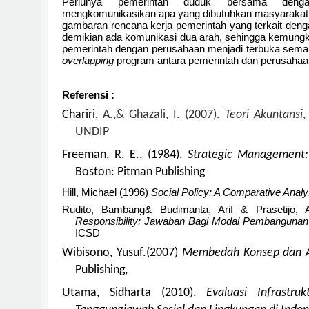
Perlunya pemerintah duduk bersama deng
mengkomunikasikan apa yang dibutuhkan masyarakat
gambaran rencana kerja pemerintah yang terkait deng
demikian ada komunikasi dua arah, sehingga kemungk
pemerintah dengan perusahaan menjadi terbuka semakin
overlapping
program antara pemerintah dan perusahaa
Referensi :
Chariri,
A.,
& Ghazali
, I.
(2007)
.
Teori Akuntansi
,
UNDIP
Freeman, R. E., (1984).
Strategic Management:
Boston: Pitman Publishing
Hill, Michael (1996)
Social Policy: A Comparative Analy
Rudito, Bambang& Budimanta, Arif & Prasetijo, 
Responsibility: Jawaban Bagi Modal Pembangunan
ICSD
Wibisono, Yusuf.(2007)
Membedah Konsep dan Ap
Publishing,
Utama, Sidharta (2010).
Evaluasi Infrastr