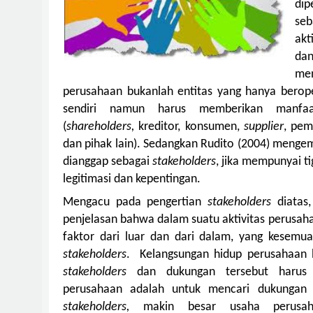
dip
seb
akt
da
m
perusahaan bukanlah entitas yang hanya berop
sendiri namun harus memberikan manf
(
shareholders,
kreditor, konsumen,
supplier
, pem
dan pihak lain). Sedangkan Rudito (2004) men
dianggap sebagai
stakeholders
, jika mempunyai ti
legitimasi dan kepentingan.
Mengacu pada pengertian
stakeholders
diatas
penjelasan bahwa dalam suatu aktivitas perusaha
faktor dari luar dan dari dalam, yang kesemu
stakeholders
.
Kelangsungan hidup perusahaan
stakeholders
dan dukungan tersebut harus d
perusahaan adalah untuk mencari dukungan
stakeholders,
makin besar usaha perusah