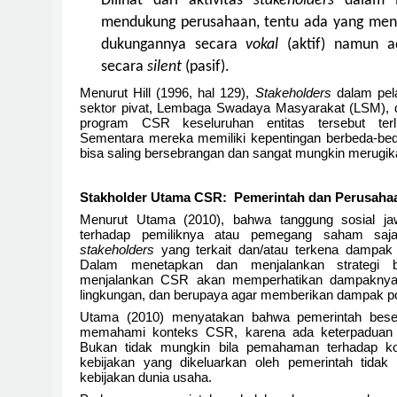
Dilihat dari aktivitas
stakeholders
dalam 
mendukung perusahaan, tentu ada yang men
dukungannya secara
vokal
(aktif) namun 
secara
silent
(pasif).
Menurut Hill (1996, hal 129),
Stakeholders
dalam pela
sektor pivat, Lembaga Swadaya Masyarakat (LSM), 
program CSR keseluruhan entitas tersebut ter
Sementara mereka memiliki kepentingan berbeda-bed
bisa saling bersebrangan dan sangat mungkin merugika
Stakholder Utama CSR:
Pemerintah dan Perusaha
Menurut Utama (2010), bahwa tanggung sosial ja
terhadap pemiliknya atau pemegang saham saja
stakeholders
yang terkait dan/atau terkena dampak
Dalam menetapkan dan menjalankan strategi b
menjalankan CSR akan memperhatikan dampaknya t
lingkungan, dan berupaya agar memberikan dampak pos
Utama (2010) menyatakan bahwa pemerintah beser
memahami konteks CSR, karena ada keterpaduan 
Bukan tidak mungkin bila pemahaman terhadap kon
kebijakan yang dikeluarkan oleh pemerintah tidak
kebijakan dunia usaha.