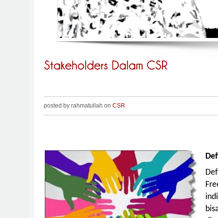
posted by rahmatullah on
CSR
Def
Def
Fr
ind
bis