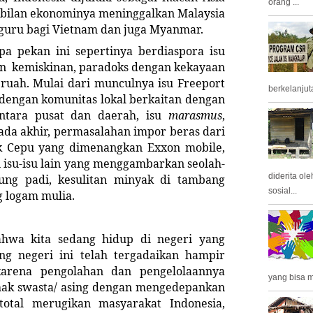
orang ...
abilan ekonominya meninggalkan Malaysia
guru bagi Vietnam dan juga Myanmar.
a pekan ini sepertinya berdiaspora isu
an kemiskinan, paradoks dengan kekayaan
ruah. Mulai dari munculnya isu Freeport
berkelanjuta
dengan komunitas lokal berkaitan dengan
ntara pusat dan daerah, isu
marasmus
,
da akhir, permasalahan impor beras dari
ok Cepu yang dimenangkan Exxon mobile,
 isu-isu lain yang menggambarkan seolah-
diderita ol
ung padi, kesulitan minyak di tambang
sosial...
g logam mulia.
ahwa kita sedang hidup di negeri yang
ng negeri ini telah tergadaikan hampir
arena pengolahan dan pengelolaannya
yang bisa m
ihak swasta/ asing dengan mengedepankan
total merugikan masyarakat Indonesia,