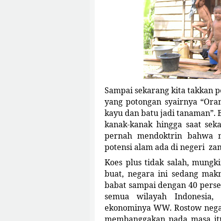
Sampai sekarang kita takkan p
yang potongan syairnya “Oran
kayu dan batu jadi tanaman”. 
kanak-kanak hingga saat sek
pernah mendoktrin bahwa ne
potensi alam ada di negeri za
Koes plus tidak salah, mungk
buat, negara ini sedang makm
babat sampai dengan 40 perse
semua wilayah Indonesia,
ekonominya WW. Rostow negara
membanggakan pada masa itu,