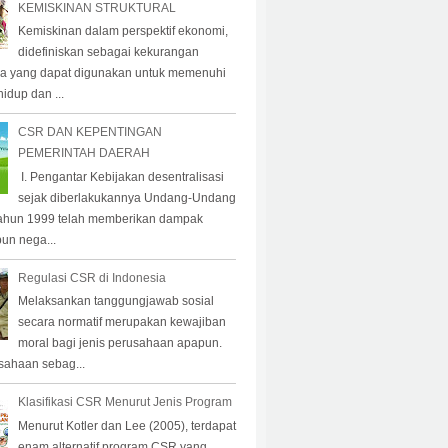
KEMISKINAN STRUKTURAL
Kemiskinan dalam perspektif ekonomi,
didefiniskan sebagai kekurangan
a yang dapat digunakan untuk memenuhi
idup dan ...
CSR DAN KEPENTINGAN
PEMERINTAH DAERAH
I. Pengantar Kebijakan desentralisasi
sejak diberlakukannya Undang-Undang
ahun 1999 telah memberikan dampak
pun nega...
Regulasi CSR di Indonesia
Melaksankan tanggungjawab sosial
secara normatif merupakan kewajiban
moral bagi jenis perusahaan apapun.
sahaan sebag...
Klasifikasi CSR Menurut Jenis Program
Menurut Kotler dan Lee (2005), terdapat
enam alternatif program CSR yang