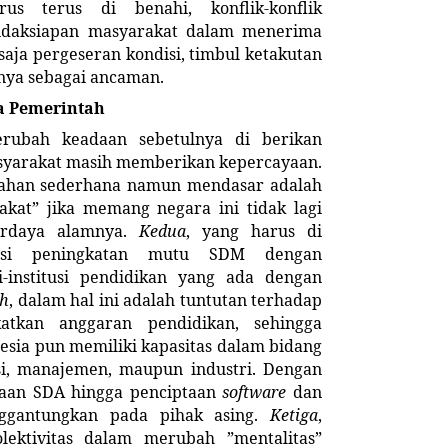
us terus di benahi, konflik-konflik
idaksiapan masyarakat dalam menerima
saja pergeseran kondisi, timbul ketakutan
nya sebagai ancaman.
a Pemerintah
rubah keadaan sebetulnya di berikan
asyarakat masih memberikan kepercayaan.
alahan sederhana namun mendasar adalah
at” jika memang negara ini tidak lagi
erdaya alamnya.
Kedua
, yang harus di
rasi peningkatan mutu SDM dengan
si-institusi pendidikan yang ada dengan
ch
, dalam hal ini adalah tuntutan terhadap
atkan anggaran pendidikan, sehingga
esia pun memiliki kapasitas dalam bidang
asi, manajemen, maupun industri. Dengan
laan SDA hingga penciptaan
software
dan
gantungkan pada pihak asing.
Ketiga
,
ektivitas dalam merubah ”mentalitas”