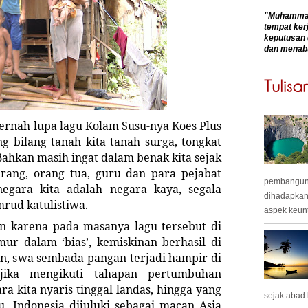
"Muhammadk
tempat kerj
keputusan 
dan menab
ernah lupa lagu Kolam Susu-nya Koes Plus
g bilang tanah kita tanah surga, tongkat
Bahkan masih ingat dalam benak kita sejak
arang, orang tua, guru dan para pejabat
pembangunan
gara kita adalah negara kaya, segala
dihadapkan
mrud katulistiwa.
aspek keunt
in karena pada masanya lagu tersebut di
ur dalam ‘bias’, kemiskinan berhasil di
n, swa sembada pangan terjadi hampir di
 jika mengikuti tahapan pertumbuhan
 kita nyaris tinggal landas, hingga yang
sejak abad
 Indonesia dijuluki sebagai macan Asia