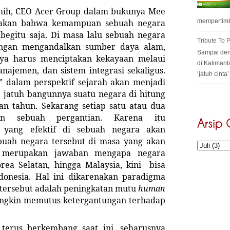
hih, CEO Acer Group dalam bukunya Mee
mempertimb
atakan bahwa kemampuan sebuah negara
begitu saja. Di masa lalu sebuah negara
Tribute To
engan mengandalkan sumber daya alam,
Sampai deng
aya harus menciptakan kekayaan melaui
di Kalimant
anajemen, dan sistem integrasi sekaligus.
‘jatuh cint
” dalam perspektif sejarah akan menjadi
, jatuh bangunnya suatu negara di hitung
san tahun. Sekarang setiap satu atau dua
an sebuah pergantian. Karena itu
yang efektif di sebuah negara akan
ah negara tersebut di masa yang akan
ut merupakan jawaban mengapa negara
orea Selatan, hingga Malaysia, kini bisa
donesia. Hal ini dikarenakan paradigma
tersebut adalah peningkatan mutu
human
ungkin memutus ketergantungan terhadap
 terus berkembang saat ini, seharusnya