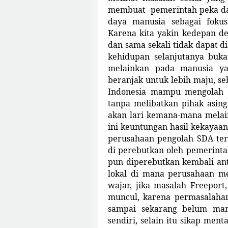
membuat pemerintah peka da
daya manusia sebagai foku
Karena kita yakin kedepan d
dan sama sekali tidak dapat d
kehidupan selanjutanya buk
melainkan pada manusia yang
beranjak untuk lebih maju, se
Indonesia mampu mengolah h
tanpa melibatkan pihak asin
akan lari kemana-mana melai
ini keuntungan hasil kekayaan
perusahaan pengolah SDA ter
di perebutkan oleh pemerinta
pun diperebutkan kembali an
lokal di mana perusahaan m
wajar, jika masalah Freepor
muncul, karena permasalahan
sampai sekarang belum ma
sendiri, selain itu sikap men