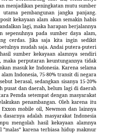
n menjadikan peningkatan mutu sumber
s utama pembangunan jangka panjang.
eposit kekayaan alam akan semakin habis
iandalkan lagi, maka harapan berjalannya
an sepenuhnya pada sumber daya alam,
 cerdas. Jika saja kita ingin sedikit
betulnya mudah saja. Andai putera-puteri
asil sumber kekayaan alamnya sendiri
g, maka perputaran keuntungannya tidak
nkan masuk ke Indonesia. Karena selama
 alam Indonesia, 75-80% transit di negara
sebut berasal, sedangkan sisanya 15-20%
h pusat dan daerah, belum lagi di daerah
tara Pemda setempat dengan masyarakat
elakukan penambangan. Oleh karena itu
t, Exxon mobile oil, Newmon dan lainnya
 dasarnya adalah masyarakat Indonesia
mpu mengolah hasil kekayaan alamnya
tal ”malas” karena terbiasa hidup makmur