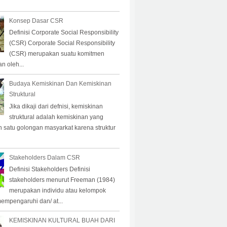
Konsep Dasar CSR
Definisi Corporate Social Responsibility
(CSR) Corporate Social Responsibility
(CSR) merupakan suatu komitmen
n oleh...
Budaya Kemiskinan Dan Kemiskinan
Struktural
Jika dikaji dari defnisi, kemiskinan
struktural adalah kemiskinan yang
eh satu golongan masyarkat karena struktur
Stakeholders Dalam CSR
Definisi Stakeholders Definisi
stakeholders menurut Freeman (1984)
merupakan individu atau kelompok
empengaruhi dan/ at...
KEMISKINAN KULTURAL BUAH DARI