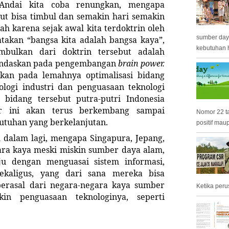
. Andai kita coba renungkan, mengapa
but bisa timbul dan semakin hari semakin
h karena sejak awal kita terdoktrin oleh
sumber day
takan “bangsa kita adalah bangsa kaya”,
kebutuhan h
mbulkan dari doktrin tersebut adalah
landaskan pada pengembangan
brain power.
hkan pada lemahnya optimalisasi bidang
ologi industri dan penguasaan teknologi
bidang tersebut putra-putri Indonesia
tor ini akan terus berkembang sampai
Nomor 22 t
utuhan yang berkelanjutan.
positif mau
h dalam lagi, mengapa Singapura, Jepang,
ara kaya meski miskin sumber daya alam,
u dengan menguasai sistem informasi,
ekaligus, yang dari sana mereka bisa
rasal dari negara-negara kaya sumber
Ketika peru
n penguasaan teknologinya, seperti