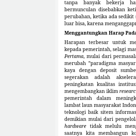
tanpa banyak bekerja har
bermunculan disebabkan ket
perubahan, ketika ada sedikit 
luar bisa, karena menganggap
Menggantungkan Harap Pad
Harapan terbesar untuk me
kepada pemerintah, selagi m
Pertama
, mulai dari permas
merubah ”paradigma masyarak
kaya dengan deposit sumb
segerakan adalah aksele
peningkatan kualitas institu
mengembangkan iklim
resear
pemerintah dalam meningk
lambat laun masyarakat Indon
teknologi baik sitem inform
demikian mulai dari pengelo
hardware
tidak melulu meng
saatnya kita membangun kol