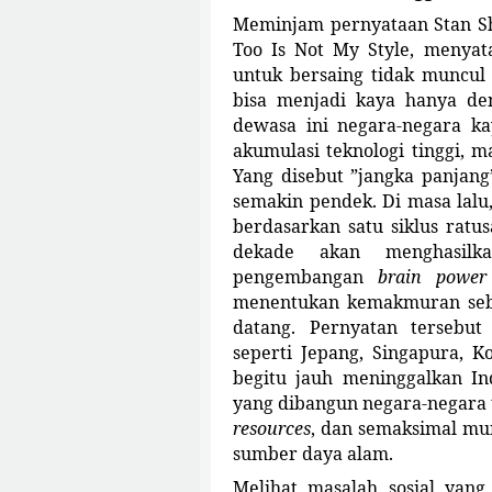
Meminjam pernyataan Stan S
Too Is Not My Style, meny
untuk bersaing tidak muncul 
bisa menjadi kaya hanya d
dewasa ini negara-negara k
akumulasi teknologi tinggi, m
Yang disebut ”jangka panjang
semakin pendek. Di masa lalu
berdasarkan satu siklus ratu
dekade akan menghasilk
pengembangan
brain power
menentukan kemakmuran sebu
datang. Pernyatan terseb
seperti Jepang, Singapura, K
begitu jauh meninggalkan In
yang dibangun negara-negara 
resources
, dan semaksimal m
sumber daya alam.
Melihat masalah sosial yang