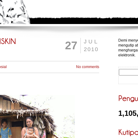
Demi menye
JUL
27
mengutip at
2010
menghargai
elektronik.
sial
No comments
1,105