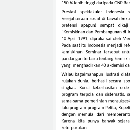
150 % lebih tinggi daripada GNP Ba
Prestasi spektakuler Indones
kesejahteraan sosial di bawah kek
pretensi apapun) sempat dikaj
“Kemiskinan dan Pembangunan di I
10 April 1991, diprakarsai oleh Me
Pada saat itu Indonesia menjadi re
kemiskinan. Seminar tersebut unt
pandangan terbaru tentang kemiski
yang menghadirkan 40 akdemisi dan
Walau bagaimanapun ilustrasi diata
rujukan dunia, berhasil secara s
singkat. Kunci keberhasilan or
program terpola dan sistematis, se
sama-sama pemerintah mensukseska
lalu program-program Pelita, Repel
dengan memulai dari memberantas
Karena kita punya banyak sejar
keterpurukan.