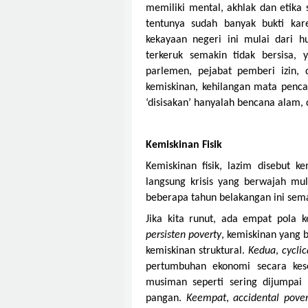
memiliki mental, akhlak dan etika
tentunya sudah banyak bukti kar
kekayaan negeri ini mulai dari h
terkeruk semakin tidak bersisa,
parlemen, pejabat pemberi izin,
kemiskinan, kehilangan mata penca
‘disisakan’ hanyalah bencana alam, 
Kemiskinan Fisik
Kemiskinan fisik, lazim disebut k
langsung krisis yang berwajah mu
beberapa tahun belakangan ini sema
Jika kita runut, ada empat pola 
persisten poverty
, kemiskinan yang 
kemiskinan struktural.
Kedua
,
cyclic
pertumbuhan ekonomi secara kes
musiman seperti sering dijumpai
pangan.
Keempat
,
accidental pover