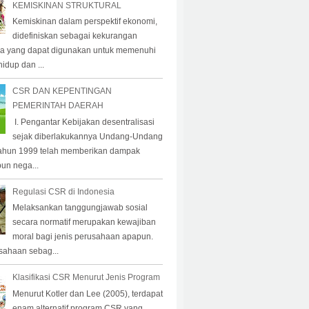
KEMISKINAN STRUKTURAL
Kemiskinan dalam perspektif ekonomi,
didefiniskan sebagai kekurangan
a yang dapat digunakan untuk memenuhi
idup dan ...
CSR DAN KEPENTINGAN
PEMERINTAH DAERAH
I. Pengantar Kebijakan desentralisasi
sejak diberlakukannya Undang-Undang
ahun 1999 telah memberikan dampak
pun nega...
Regulasi CSR di Indonesia
Melaksankan tanggungjawab sosial
secara normatif merupakan kewajiban
moral bagi jenis perusahaan apapun.
sahaan sebag...
Klasifikasi CSR Menurut Jenis Program
Menurut Kotler dan Lee (2005), terdapat
enam alternatif program CSR yang