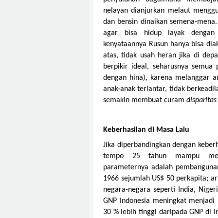
nelayan dianjurkan melaut menggun
dan bensin dinaikan semena-mena.
agar bisa hidup layak dengan
kenyataannya Rusun hanya bisa di
atas, tidak usah heran jika di dep
berpikir ideal, seharusnya semua
dengan hina), karena melanggar am
anak-anak terlantar, tidak berkeadil
semakin membuat curam
disparitas
Keberhasilan di Masa Lalu
Jika diperbandingkan dengan keber
tempo 25 tahun mampu melak
parameternya adalah pembangunan 
1966 sejumlah US$ 50 perkapita; ar
negara-negara seperti India, Nige
GNP Indonesia meningkat menjadi 
30 % lebih tinggi daripada GNP di I