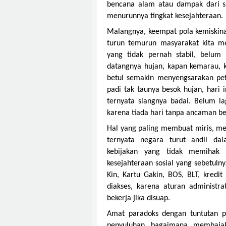
bencana alam atau dampak dari s
menurunnya tingkat kesejahteraan.
Malangnya, keempat pola kemiskina
turun temurun masyarakat kita 
yang tidak pernah stabil, belum 
datangnya hujan, kapan kemarau, k
betul semakin menyengsarakan pet
padi tak taunya besok hujan, hari 
ternyata siangnya badai.
Belum la
karena tiada hari tanpa ancaman b
Hal yang paling membuat miris, meng
ternyata negara turut andil dal
kebijakan yang tidak memihak 
kesejahteraan sosial yang sebetuln
Kin, Kartu Gakin, BOS, BLT, kredi
diakses, karena aturan administrat
bekerja jika disuap.
Amat paradoks dengan tuntutan pe
penyuluhan bagaimana membaja