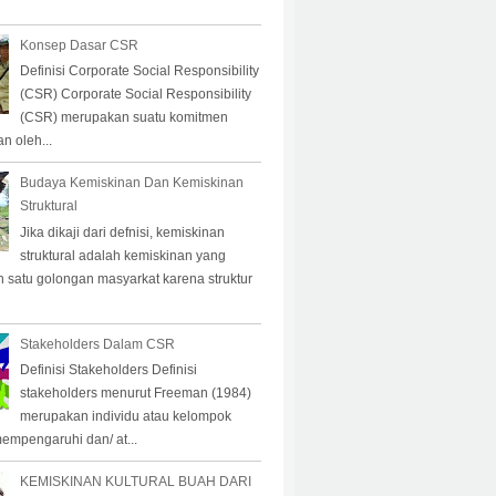
Konsep Dasar CSR
Definisi Corporate Social Responsibility
(CSR) Corporate Social Responsibility
(CSR) merupakan suatu komitmen
n oleh...
Budaya Kemiskinan Dan Kemiskinan
Struktural
Jika dikaji dari defnisi, kemiskinan
struktural adalah kemiskinan yang
eh satu golongan masyarkat karena struktur
Stakeholders Dalam CSR
Definisi Stakeholders Definisi
stakeholders menurut Freeman (1984)
merupakan individu atau kelompok
empengaruhi dan/ at...
KEMISKINAN KULTURAL BUAH DARI