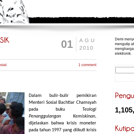
Demi menye
AGU
01
mengutip at
2010
menghargai
elektronik.
sial
1 comment
Dalam bulir-bulir pemikiran
Menteri Sosial Bachtiar Chamsyah
1,105
pada buku
Teologi
Penanggulangan Kemiskinan
,
dijelaskan bahwa krisis moneter
pada tahun 1997 yang diikuti krisis