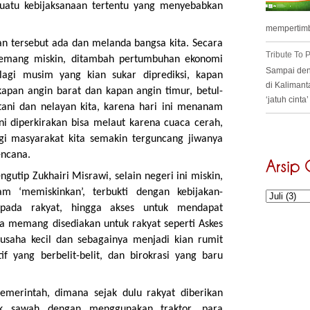
uatu kebijaksanaan tertentu yang menyebabkan
mempertimb
n tersebut ada dan melanda bangsa kita. Secara
Tribute To
memang miskin, ditambah pertumbuhan ekonomi
Sampai deng
lagi musim yang kian sukar diprediksi, kapan
di Kalimant
apan angin barat dan kapan angin timur, betul-
‘jatuh cint
ani dan nelayan kita, karena hari ini menanam
ini diperkirakan bisa melaut karena cuaca cerah,
gi masyarakat kita semakin terguncang jiwanya
encana.
utip Zukhairi Misrawi, selain negeri ini miskin,
am ‘memiskinkan’, terbukti dengan kebijakan-
pada rakyat, hingga akses untuk mendapat
ya memang disediakan untuk rakyat seperti Askes
t usaha kecil dan sebagainya menjadi kian rumit
if yang berbelit-belit, dan birokrasi yang baru
merintah, dimana sejak dulu rakyat diberikan
k sawah dengan menggunakan traktor, para