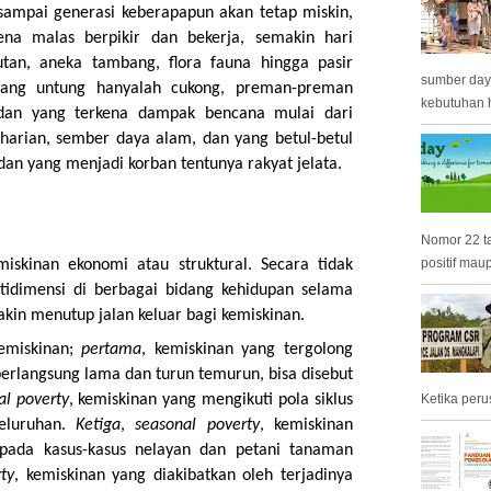
 sampai generasi keberapapun akan tetap miskin,
ena malas berpikir dan bekerja, semakin hari
utan, aneka tambang, flora fauna hingga pasir
sumber day
 yang untung hanyalah cukong, preman-preman
kebutuhan h
 dan yang terkena dampak bencana mulai dari
harian, sember daya alam, dan yang betul-betul
dan yang menjadi korban tentunya rakyat jelata.
Nomor 22 t
positif mau
emiskinan ekonomi atau struktural.
Secara tidak
ltidimensi di berbagai bidang kehidupan selama
kin menutup jalan keluar bagi kemiskinan.
kemiskinan;
pertama
, kemiskinan yang tergolong
berlangsung lama dan turun temurun, bisa disebut
al poverty
, kemiskinan yang mengikuti pola siklus
Ketika peru
eluruhan.
Ketiga
,
seasonal poverty
, kemiskinan
 pada kasus-kasus nelayan dan petani tanaman
ty
, kemiskinan yang diakibatkan oleh terjadinya