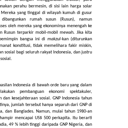
akan perahu bermesin, di sisi lain harga solar
 Mereka yang tinggal di wilayah kumuh
di gusur
 dibangunkan rumah susun (Rusun), namun
akses oleh mereka yang ekonominya menengah ke
an Rusun terparkir mobil-mobil mewah. Jika kita
 pemimpin bangsa ini di
makzul
-kan (diturunkan
anat konstitusi, tidak memelihara fakir miskin,
an sosial bagi seluruh rakyat Indonesia, dan justru
sosial.
hasilan Indonesia di bawah orde baru yang dalam
ukan pembanguan ekonomi spektakuler,
dan kesejahteraan sosial. GNP Indonesia tahun
tinya, jumlah tersebut hanya separuh dari GNP di
ria, dan Banglades.
Namun, mulai tahun 1980-an
hampir mencapai US$ 500 perkapita. Itu berarti
ndia, 49 % lebih tinggi daripada GNP Nigeria, dan