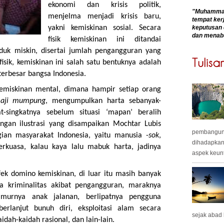
ekonomi dan krisis politik,
"Muhammadk
menjelma menjadi krisis baru,
tempat kerj
yakni kemiskinan sosial. Secara
keputusan 
dan menab
fisik kemiskinan ini ditandai
uk miskin, disertai jumlah pengangguran yang
sik, kemiskinan ini salah satu bentuknya adalah
terbesar bangsa Indonesia.
emiskinan mental, dimana hampir setiap orang
n
aji mumpung
, mengumpulkan harta sebanyak-
-singkatnya sebelum situasi ‘mapan’ beralih
engan ilustrasi yang disampaikan Mochtar Lubis
pembangunan
ian masyarakat Indonesia, yaitu manusia -
sok
,
dihadapkan
kuasa, kalau kaya lalu mabuk harta, jadinya
aspek keunt
fek domino kemiskinan, di luar itu masih banyak
a kriminalitas akibat pengangguran, maraknya
murnya anak jalanan, berlipatnya pengguna
erlanjut bunuh diri, eksploitasi alam secara
sejak abad
dah-kaidah rasional, dan lain-lain.