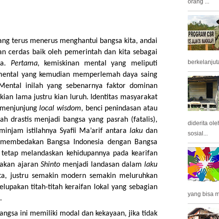
orang ...
ang terus menerus menghantui bangsa kita, andai
an cerdas baik oleh pemerintah dan kita sebagai
berkelanjuta
ta.
Pertama,
kemiskinan mental yang meliputi
n mental yang kemudian memperlemah daya saing
Mental inilah yang sebenarnya faktor dominan
an lama justru kian luruh. Identitas masyarakat
 menjunjung
local wisdom
, benci penindasan atau
bah drastis menjadi bangsa yang pasrah (fatalis),
diderita ol
meminjam istilahnya Syafii Ma’arif antara
laku
dan
sosial...
 membedakan Bangsa Indonesia dengan Bangsa
tetap melandaskan kehidupannya pada kearifan
akan ajaran
Shinto
menjadi landasan dalam
laku
ta, justru semakin modern semakin meluruhkan
melupakan titah-titah keraifan lokal yang sebagian
yang bisa m
.
bangsa ini memiliki modal dan kekayaan, jika tidak