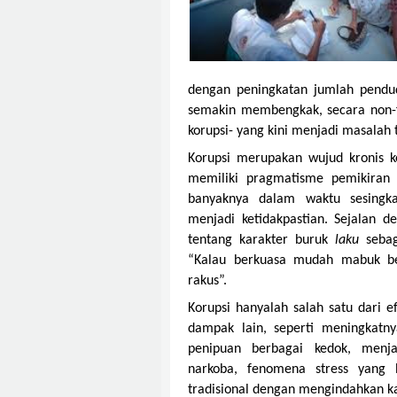
dengan peningkatan jumlah pendud
semakin membengkak, secara non-fi
korupsi- yang kini menjadi masalah 
Korupsi merupakan wujud kronis k
memiliki pragmatisme pemikira
banyaknya dalam waktu sesingkat
menjadi ketidakpastian. Sejalan d
tentang karakter buruk
laku
sebag
“Kalau berkuasa mudah mabuk ber
rakus”.
Korupsi hanyalah salah satu dari e
dampak lain, seperti meningkatny
penipuan berbagai kedok, menja
narkoba, fenomena stress yang b
tradisional dengan mengindahkan kai