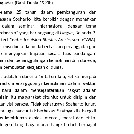
nglades (Bank Dunia 1990b).
ia selama 25 tahun dalam pembangunan dan
uasaan Soeharto (kita berpikir dengan menafikan
i dalam seminar Internasional dengan tema
ndonesia” yang berlangsung di
Hague
, Belanda 9-
nteri
Centre for Asian Studies Amsterdam
(CASA).
ferensi dunia dalam keberhasilan penanggulangan
uk menyajikan tinjauan secara luas pandangan-
nan dan penanggulangan kemiskinan di Indonesia,
 pembuatan kebijakan di dunia.
s adalah Indonesia 16 tahun lalu, ketika menjadi
poradis menanggulangi kemiskinan dalam waktun
de baru dalam mensejahterakan rakyat adalah
lain itu masyarakat dituntut untuk disiplin dan
n visi bangsa.
Tidak seharusnya Soeharto turun,
ita juga hancur tak berbekas.
Saatnya kita bangkit
 kemiskinan akhlak, mental, moral dan etika.
ah gemilang bagaimana bangkit dari berbagai