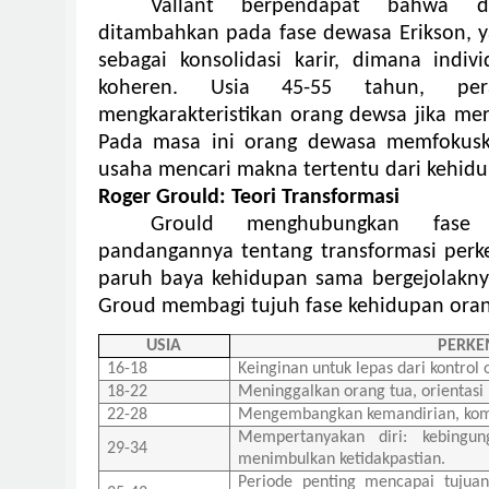
Vallant berpendapat bahwa d
ditambahkan pada fase dewasa Erikson, ya
sebagai konsolidasi karir, dimana indiv
koheren. Usia 45-55 tahun, per
mengkarakteristikan orang dewsa jika me
Pada masa ini orang dewasa memfokusk
usaha mencari makna tertentu dari kehid
Roger Grould: Teori Transformasi
Grould menghubungkan fase
pandangannya tentang transformasi per
paruh baya kehidupan sama bergejolakn
Groud membagi tujuh fase kehidupan ora
USIA
PERK
16-18
Keinginan untuk lepas dari kontrol 
18-22
Meninggalkan orang tua, orientasi
22-28
Mengembangkan kemandirian, komi
Mempertanyakan diri: kebingun
29-34
menimbulkan ketidakpastian.
Periode penting mencapai tujuan