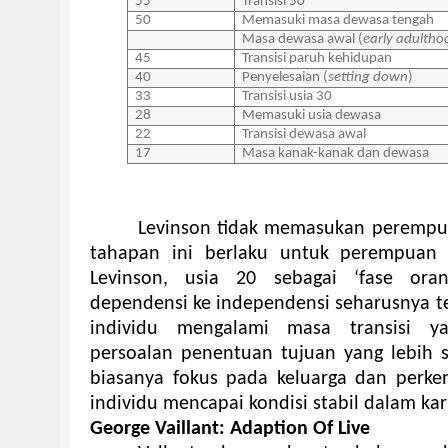
55
Transisi 50
50
Memasuki masa dewasa tengah
Masa dewasa awal (
early adultho
45
Transisi paruh kehidupan
40
Penyelesaian (
setting down
)
33
Transisi usia 30
28
Memasuki usia dewasa
22
Transisi dewasa awal
17
Masa kanak-kanak dan dewasa
Levinson tidak memasukan peremp
tahapan ini berlaku untuk perempuan d
Levinson, usia 20 sebagai ‘fase oran
dependensi ke independensi seharusnya ter
individu mengalami masa transisi y
persoalan penentuan tujuan yang lebih se
biasanya fokus pada keluarga dan perkem
individu mencapai kondisi stabil dalam kar
George Vaillant: Adaption Of Live