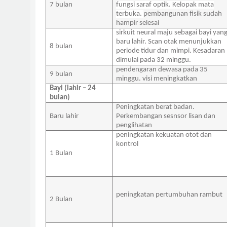
7 bulan
fungsi saraf optik. Kelopak mata
terbuka.
pembangunan fisik sudah
hampir selesai
sirkuit neural maju sebagai bayi yan
baru lahir.
Scan otak menunjukkan
8 bulan
periode tidur dan mimpi. Kesadaran
dimulai pada 32 minggu.
pendengaran dewasa pada 35
9 bulan
minggu. visi meningkatkan
Bayi (lahir – 24
bulan)
Peningkatan berat badan.
Baru lahir
Perkembangan sesnsor lisan dan
penglihatan
peningkatan kekuatan otot dan
kontrol
1 Bulan
peningkatan pertumbuhan rambut
2 Bulan