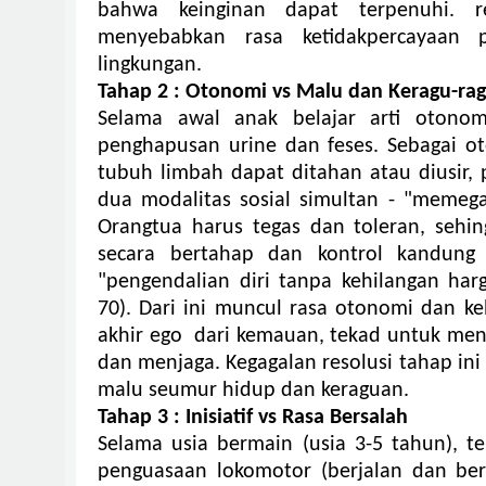
bahwa keinginan dapat terpenuhi. re
menyebabkan rasa ketidakpercayaan 
lingkungan.
Tahap 2 :
Otonomi vs Malu dan Keragu-ra
Selama awal anak belajar arti otonom
penghapusan urine dan feses.
Sebagai ot
tubuh limbah dapat ditahan atau diusir,
dua modalitas sosial simultan - "memeg
Orangtua harus tegas dan toleran, sehin
secara bertahap dan kontrol kandung
"pengendalian diri tanpa kehilangan harga
70). Dari ini muncul rasa otonomi dan ke
akhir ego dari kemauan, tekad untuk men
dan menjaga.
Kegagalan resolusi tahap i
malu seumur hidup dan keraguan.
Tahap 3 : Inisiatif vs Rasa Bersalah
Selama usia bermain (usia 3-5 tahun), t
penguasaan lokomotor (berjalan dan ber