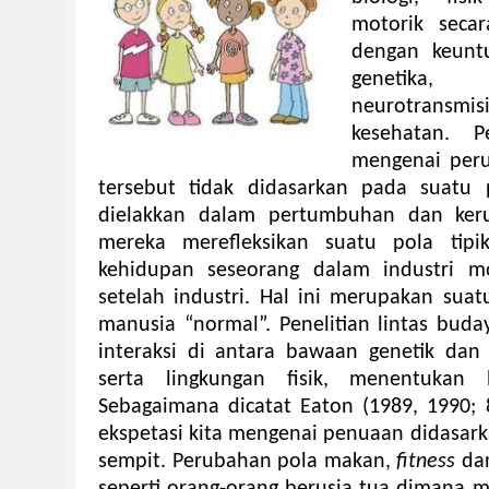
motorik secar
dengan keunt
genetika,
neurotrans
kesehatan. P
mengenai peru
tersebut tidak didasarkan pada suatu 
dielakkan dalam pertumbuhan dan kerus
mereka merefleksikan suatu pola tip
kehidupan seseorang dalam industri 
setelah industri. Hal ini merupakan sua
manusia “normal”. Penelitian lintas bu
interaksi di antara bawaan genetik da
serta lingkungan fisik, menentukan 
Sebagaimana dicatat Eaton (1989, 1990; 8
ekspetasi kita mengenai penuaan didasar
sempit. Perubahan pola makan,
fitness
dan