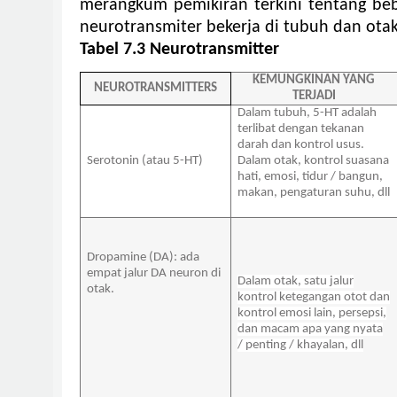
merangkum pemikiran terkini tentang beb
neurotransmiter bekerja di tubuh dan otak
Tabel 7.3 Neurotransmitter
KEMUNGKINAN YANG
NEUROTRANSMITTERS
TERJADI
Dalam tubuh, 5-HT adalah
terlibat dengan tekanan
darah dan kontrol usus.
Serotonin (atau 5-HT)
Dalam otak, kontrol suasana
hati, emosi, tidur / bangun,
makan, pengaturan suhu, dll
Dropamine (DA): ada
empat jalur DA neuron di
Dalam otak, satu jalur
otak.
kontrol ketegangan otot dan
kontrol emosi lain, persepsi,
dan macam apa yang nyata
/ penting / khayalan, dll