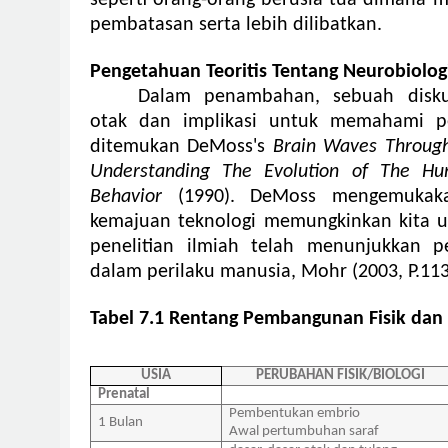
seperti orang-orang berusia tua dimana me
pembatasan serta lebih dilibatkan.
Pengetahuan Teoritis Tentang Neurobiolog
Dalam penambahan, sebuah disku
otak dan implikasi untuk memahami p
ditemukan DeMoss's
Brain Waves Through 
Understanding The Evolution of The 
Behavior
(1990). DeMoss mengemuka
kemajuan teknologi memungkinkan kita u
penelitian ilmiah telah menunjukkan p
dalam perilaku manusia, Mohr (2003, P.11
Tabel 7.1 Rentang Pembangunan Fisik dan 
USIA
PERUBAHAN FISIK/BIOLOGI
Prenatal
Pembentukan embrio
1 Bulan
Awal pertumbuhan saraf