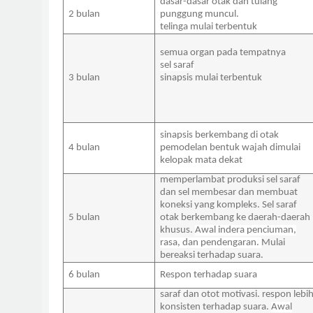
dasar-dasar otak dan tulang
2 bulan
punggung muncul.
telinga mulai terbentuk
semua organ pada tempatnya
sel saraf
3 bulan
sinapsis mulai terbentuk
sinapsis berkembang di otak
4 bulan
pemodelan bentuk wajah dimulai
kelopak mata dekat
memperlambat produksi sel saraf
dan sel membesar dan membuat
koneksi yang kompleks. Sel saraf
5 bulan
otak berkembang ke daerah-daerah
khusus.
Awal indera penciuman,
rasa, dan pendengaran.
Mulai
bereaksi terhadap suara.
6 bulan
Respon terhadap suara
saraf dan otot motivasi. respon lebi
konsisten terhadap suara.
Awal