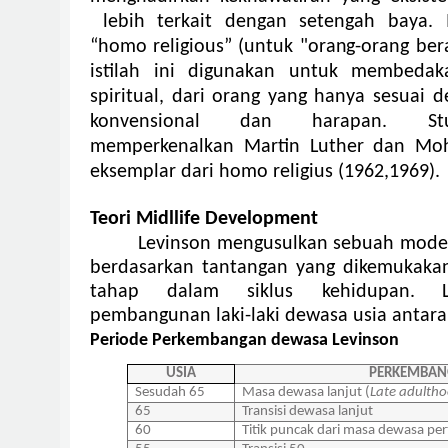
lebih terkait dengan setengah baya.
“homo religious” (untuk "orang-orang be
istilah ini digunakan untuk membeda
spiritual, dari orang yang hanya sesuai
konvensional dan harapan. Stud
memperkenalkan Martin Luther dan Mo
eksemplar dari homo religius (1962,1969).
Teori Midllife Development
Levinson mengusulkan sebuah mod
berdasarkan tantangan yang dikemukakan 
tahap dalam siklus kehidupan.
pembangunan laki-laki dewasa usia antara
Periode Perkembangan dewasa Levinson
USIA
PERKEMBA
Sesudah 65
Masa dewasa lanjut (
Late adulth
65
Transisi dewasa lanjut
60
Titik puncak dari masa dewasa pe