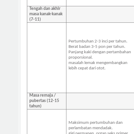
Tengah dan akhir
masa kanak-kanak
(7-11)
Pertumbuhan 2-3 inci per tahun.
Berat badan 3-5 pon per tahun.
Panjang kaki dengan pertambahan
proporsional
.
masalah lemak mengembangkan
lebih cepat dari otot.
Masa remaja /
pubertas (12-15
tahun)
Maksimum pertumbuhan dan
perlambatan mendadak.
gigi permanen. organ seks primer