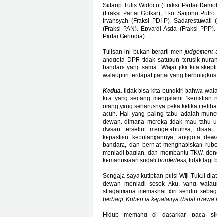
Sutarip Tulis Widodo (Fraksi Partai Demok
(Fraksi Partai Golkar), Eko Sarjono Putro
Irvansyah (Fraksi PDI-P), Sadarestuwati 
(Fraksi PAN), Epyardi Asda (Fraksi PPP)
Partai Gerindra).
Tulisan ini bukan berarti men-
judgement
a
anggota DPR tidak satupun terusik nura
bandara yang sama.
Wajar jika kita skep
walaupun terdapat partai yang berbungkus 
Kedua
, tidak bisa kita pungkiri bahwa 
kita yang sedang mengalami “kematian n
orang,yang seharusnya peka ketika melihat 
acuh. Hal yang paling tabu adalah muncu
dewan, dimana mereka tidak mau tahu u
dwsan tersebut mengetahuinya, disaat
kepastian kepulangannya, anggota dewa
bandara, dan berniat menghabiskan rub
menjadi bagian, dan membantu TKW, deng
kemanusiaan sudah
borderless
, tidak lag
Sengaja saya kutipkan puisi Wiji Tukul di
dewan menjadi sosok Aku, yang walaup
sbagaimana memaknai diri sendiri sebaga
berbagi. Kuberi ia kepalanya (batal nyaw
Hidup memang di dasarkan pada sikap