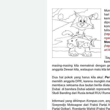
Mung
har
kem
dip
kom
tuli
(
htt
nga
M
(
htt
ari.
Say
kar
masing-masing kita memaknai dengan gem
anggota Dewan kita, walaupun malu kita te
Dua hal pokok yang harus kita akui:
Per
memilih anggota DPR, karena mungkin mayor
membaca seksama dua tautan berita diat
Dubai
di bandara Dubai adalah representas
Studi Banding dari Rusia terkait RUU Rum
Informasi yang dihimpun
Kompas.com
, an
Soepredjo Mokoagow dari Fraksi Partai 
Partai Golkar), Roestanto Wahid (Fraksi Pa