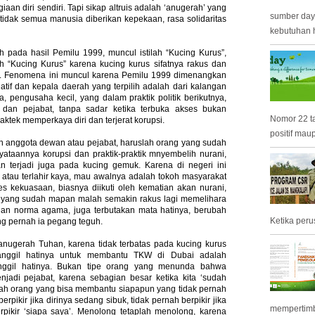
an diri sendiri. Tapi sikap altruis adalah ‘anugerah’ yang
sumber day
idak semua manusia diberikan kepekaan, rasa solidaritas
kebutuhan h
h pada hasil Pemilu 1999, muncul istilah “Kucing Kurus”,
 “Kucing Kurus” karena kucing kurus sifatnya rakus dan
tor. Fenomena ini muncul karena Pemilu 1999 dimenangkan
latif dan kepala daerah yang terpilih adalah dari kalangan
 pengusaha kecil, yang dalam praktik politik berikutnya,
 dan pejabat, tanpa sadar ketika terbuka akses bukan
Nomor 22 t
tek memperkaya diri dan terjerat korupsi.
positif mau
ih anggota dewan atau pejabat, haruslah orang yang sudah
ataannya korupsi dan praktik-praktik mnyembelih nurani,
n terjadi juga pada kucing gemuk. Karena di negeri ini
atau terlahir kaya, mau awalnya adalah tokoh masyarakat
s kekuasaan, biasnya diikuti oleh kematian akan nurani,
, yang sudah mapan malah semakin rakus lagi memelihara
an norma agama, juga terbutakan mata hatinya, berubah
Ketika peru
ng pernah ia pegang teguh.
anugerah Tuhan, karena tidak terbatas pada kucing kurus
anggil hatinya untuk membantu TKW di Dubai adalah
anggil hatinya. Bukan tipe orang yang menunda bahwa
jadi pejabat, karena sebagian besar ketika kita ‘sudah
lah orang yang bisa membantu siapapun yang tidak pernah
rpikir jika dirinya sedang sibuk, tidak pernah berpikir jika
mempertimb
erpikir ‘siapa saya’. Menolong tetaplah menolong, karena