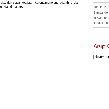
s waktu dan status keadaan. Karena menolong adalah refleks
npun dan dimanapun.***
Tribute To
Sampai deng
di Kalimant
‘jatuh cint