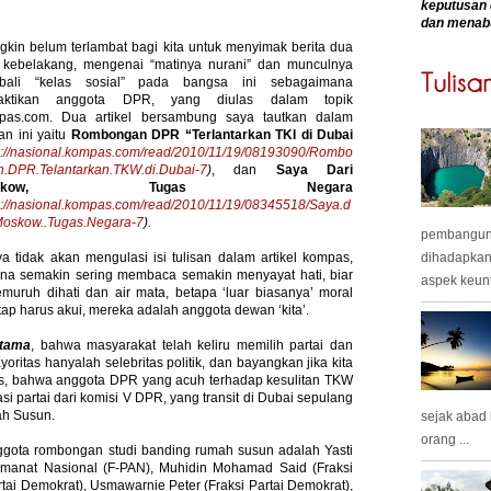
keputusan 
dan menab
kin belum terlambat bagi kita untuk menyimak berita dua
i kebelakang, mengenai “matinya nurani” dan munculnya
bali “kelas sosial” pada bangsa ini sebagaimana
raktikan anggota DPR, yang diulas dalam topik
pas.com. Dua artikel bersambung saya tautkan dalam
san ini yaitu
Rombongan DPR “Terlantarkan TKI di Dubai
p://nasional.kompas.com/read/2010/11/19/08193090/Rombo
n.DPR.Telantarkan.TKW.di.Dubai-7
)
, dan
Saya Dari
oskow, Tugas Negara
p://nasional.kompas.com/read/2010/11/19/08345518/Saya.d
Moskow..Tugas.Negara-7
).
pembangunan
dihadapkan
a tidak akan mengulasi isi tulisan dalam artikel kompas,
ena semakin sering membaca semakin menyayat hati, biar
aspek keunt
uruh dihati dan air mata, betapa ‘luar biasanya’ moral
tap harus akui, mereka adalah anggota dewan ‘kita’.
tama
, bahwa masyarakat telah keliru memilih partai dan
itas hanyalah selebritas politik, dan bayangkan jika kita
as, bahwa anggota DPR yang acuh terhadap kesulitan TKW
i partai dari komisi V DPR, yang transit di Dubai sepulang
ah Susun.
sejak abad
orang ...
ggota rombongan studi banding rumah susun adalah Yasti
Amanat Nasional (F-PAN), Muhidin Mohamad Said (Fraksi
rtai Demokrat), Usmawarnie Peter (Fraksi Partai Demokrat),