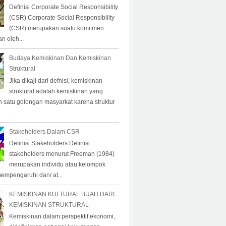
Definisi Corporate Social Responsibility
(CSR) Corporate Social Responsibility
(CSR) merupakan suatu komitmen
n oleh...
Budaya Kemiskinan Dan Kemiskinan
Struktural
Jika dikaji dari defnisi, kemiskinan
struktural adalah kemiskinan yang
eh satu golongan masyarkat karena struktur
Stakeholders Dalam CSR
Definisi Stakeholders Definisi
stakeholders menurut Freeman (1984)
merupakan individu atau kelompok
empengaruhi dan/ at...
KEMISKINAN KULTURAL BUAH DARI
KEMISKINAN STRUKTURAL
Kemiskinan dalam perspektif ekonomi,