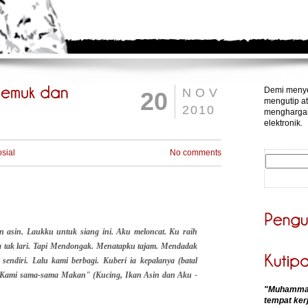
Demi menye
NOV
20
mengutip at
2010
menghargai
elektronik.
sial
No comments
 asin. Laukku untuk siang ini. Aku meloncat. Ku raih
a tak lari. Tapi Mendongak. Menatapku tajam. Mendadak
 sendiri. Lalu kami berbagi. Kuberi ia kepalanya (batal
. Kami sama-sama Makan"
(Kucing, Ikan Asin dan Aku -
"Muhammadk
tempat kerj