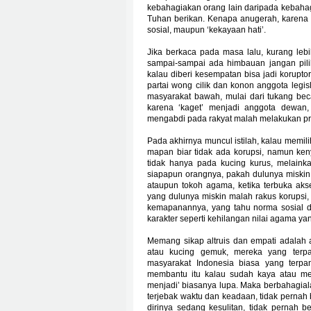
kebahagiakan orang lain daripada kebahagia
Tuhan berikan. Kenapa anugerah, karena t
sosial, maupun ‘kekayaan hati’.
Jika berkaca pada masa lalu, kurang lebi
sampai-sampai ada himbauan jangan pilih
kalau diberi kesempatan bisa jadi korup
partai wong cilik dan konon anggota legis
masyarakat bawah, mulai dari tukang beca,
karena ‘kaget’ menjadi anggota dewan,
mengabdi pada rakyat malah melakukan prak
Pada akhirnya muncul istilah, kalau memil
mapan biar tidak ada korupsi, namun keny
tidak hanya pada kucing kurus, melainka
siapapun orangnya, pakah dulunya miskin 
ataupun tokoh agama, ketika terbuka akse
yang dulunya miskin malah rakus korupsi
kemapanannya, yang tahu norma sosial d
karakter seperti kehilangan nilai agama ya
Memang sikap altruis dan empati adalah 
atau kucing gemuk, mereka yang terp
masyarakat Indonesia biasa yang terp
membantu itu kalau sudah kaya atau men
menjadi’ biasanya lupa. Maka berbahagia
terjebak waktu dan keadaan, tidak pernah be
dirinya sedang kesulitan, tidak pernah b