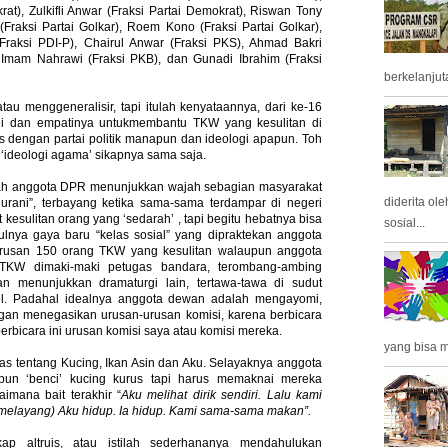
rat), Zulkifli Anwar (Fraksi Partai Demokrat), Riswan Tony
 (Fraksi Partai Golkar), Roem Kono (Fraksi Partai Golkar),
(Fraksi PDI-P), Chairul Anwar (Fraksi PKS), Ahmad Bakri
, Imam Nahrawi (Fraksi PKB), dan Gunadi Ibrahim (Fraksi
berkelanjuta
tau menggeneralisir, tapi itulah kenyataannya, dari ke-16
ni dan empatinya untukmembantu TKW yang kesulitan di
tis dengan partai politik manapun dan ideologi apapun. Toh
‘ideologi agama’ sikapnya sama saja.
wajah anggota DPR menunjukkan wajah sebagian masyarakat
diderita ol
urani”, terbayang ketika sama-sama terdampar di negeri
kesulitan orang yang ‘sedarah’ , tapi begitu hebatnya bisa
sosial...
lnya gaya baru “kelas sosial” yang dipraktekan anggota
rusan 150 orang TKW yang kesulitan walaupun anggota
 TKW dimaki-maki petugas bandara, terombang-ambing
n menunjukkan dramaturgi lain, tertawa-tawa di sudut
el. Padahal idealnya anggota dewan adalah mengayomi,
an menegasikan urusan-urusan komisi, karena berbicara
i berbicara ini urusan komisi saya atau komisi mereka.
yang bisa m
atas tentang Kucing, Ikan Asin dan Aku. Selayaknya anggota
un ‘benci’ kucing kurus tapi harus memaknai mereka
imana bait terakhir “
Aku melihat dirik sendiri. Lalu kami
a melayang) Aku hidup. Ia hidup. Kami sama-sama makan”.
 altruis, atau istilah sederhananya mendahulukan