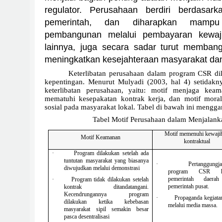
regulator. Perusahaan berdiri berdasark
pemerintah, dan diharapkan mampu 
pembangunan melalui pembayaran kewaj
lainnya, juga secara sadar turut memban
meningkatkan kesejahteraan masyarakat dan
Keterlibatan perusahaan dalam program CSR di
kepentingan. Menurut Mulyadi (2003, hal 4) setidaknya
keterlibatan perusahaan, yaitu: motif menjaga keama
mematuhi kesepakatan kontrak kerja, dan motif mora
sosial pada masyarakat lokal. Tabel di bawah ini mengga
Tabel Motif Perusahaan dalam Menjalan
Motif memenuhi kewaji
Motif Keamanan
kontraktual
·
Program dilakukan setelah ada
tuntutan masyarakat yang biasanya
·
Pertanggungj
diwujudkan melalui demonstrasi
program CSR ke
pemerintah daera
·
Program tidak dilakukan setelah
pemerintah pusat.
kontrak ditandatangani.
Kecendrungannya program
·
Propaganda kegiat
dilakukan ketika kebebasan
melalui media massa.
masyarakat sipil semakin besar
pasca desentralisasi