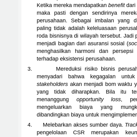
Ketika mereka mendapatkan
benefit
dari
maka pasti dengan sendirinya merek
perusahaan. Sebagai imbalan yang d
paling tidak adalah keleluasaan perus
roda bisnisnya di wilayah tersebut. Jad
menjadi bagian dari asuransi sosial (
soc
menghasilkan harmoni dan persepsi p
terhadap eksistensi perusahaan.
3.
Mereduksi risiko bisnis perus
menyadari bahwa kegagalan untuk
stakeholders
akan menjadi bom waktu y
yang tidak diharapkan. Bila itu te
menanggung
opportunity loss
, pe
mengeluarkan biaya yang mungki
dibandingkan biaya untuk mengimpleme
4.
Melebarkan akses sumber daya.
Trac
pengelolaan CSR merupakan keung