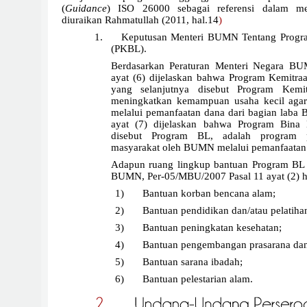
(
Guidance
) ISO 26000 sebagai referensi dalam m
diuraikan Rahmatullah (2011, hal.14
)
1.
Keputusan Menteri BUMN
Tentang Progr
(PKBL).
Berdasarkan Peraturan Menteri Negara B
ayat (6) dijelaskan bahwa Program Kemitr
yang selanjutnya disebut Program Kemi
meningkatkan kemampuan usaha kecil agar
melalui pemanfaatan dana dari bagian laba
ayat (7) dijelaskan bahwa Program Bina 
disebut Program BL, adalah program p
masyarakat oleh BUMN melalui pemanfaatan
Adapun ruang lingkup bantuan Program B
BUMN, Per-05/MBU/2007 Pasal 11 ayat (2) hu
1)
Bantuan korban bencana alam;
2)
Bantuan pendidikan dan/atau pelatiha
3)
Bantuan peningkatan kesehatan;
4)
Bantuan pengembangan prasarana dan
5)
Bantuan sarana ibadah;
6)
Bantuan pelestarian alam.