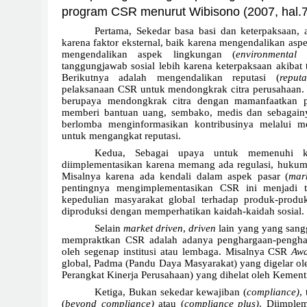
program CSR menurut Wibisono (2007, hal.73
Pertama, Sekedar basa basi dan keterpaksaan, 
karena faktor eksternal, baik karena mengendalikan aspe
mengendalikan aspek lingkungan (
environmental 
tanggungjawab sosial lebih karena keterpaksaan akibat 
Berikutnya adalah mengendalikan reputasi (
reput
pelaksanaan CSR untuk mendongkrak citra perusahaan.
berupaya mendongkrak citra dengan mamanfaatkan pe
memberi bantuan uang, sembako, medis dan sebagain
berlomba menginformasikan kontribusinya melalui m
untuk mengangkat reputasi.
Kedua, Sebagai upaya untuk memenuhi k
diimplementasikan karena memang ada regulasi, huku
Misalnya karena ada kendali dalam aspek pasar (
mar
pentingnya mengimplementasikan CSR ini menjadi t
kepedulian masyarakat global terhadap produk-prod
diproduksi dengan memperhatikan kaidah-kaidah sosial.
Selain
market driven
,
driven
lain yang yang san
mempraktkan CSR adalah adanya penghargaan-pengha
oleh segenap institusi atau lembaga. Misalnya CSR
Aw
global, Padma (Pandu Daya Masyarakat) yang digelar ol
Perangkat Kinerja Perusahaan) yang dihelat oleh Kemen
Ketiga, Bukan sekedar kewajiban (
compliance)
,
(
beyond compliance)
atau (
compliance plus)
. Diimple