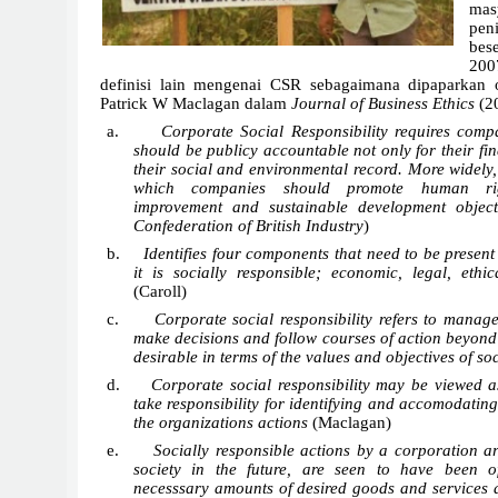
mas
pen
bes
200
definisi lain mengenai CSR sebagaimana dipaparkan
Patrick W Maclagan dalam
Journal of Business Ethics
(20
a.
Corporate Social Responsibility requires comp
should be publicy accountable not only for their fi
their social and environmental record. More widely
which companies should promote human rig
improvement and sustainable development object
Confederation of British Industry
)
b.
Identifies four components that need to be present
it is socially responsible; economic, legal, ethica
(Caroll)
c.
Corporate social responsibility refers to managem
make decisions and follow courses of action beyond 
desirable in terms of the values and objectives of so
d.
Corporate social responsibility may be viewed 
take responsibility for identifying and accomodating 
the organizations actions
(Maclagan)
e.
Socially responsible actions by a corporation a
society in the future, are seen to have been 
necesssary amounts of desired goods and services 