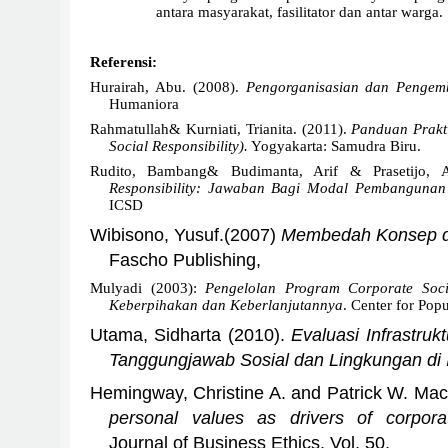
antara masyarakat, fasilitator dan antar warga.
Referensi:
Hurairah, Abu. (2008).
Pengorganisasian dan Penge
Humaniora
Rahmatullah& Kurniati, Trianita. (2011).
Panduan Prakt
Social Responsibility).
Yogyakarta: Samudra Biru.
Rudito, Bambang& Budimanta, Arif & Prasetijo, 
Responsibility: Jawaban Bagi Modal Pembangunan
ICSD
Wibisono, Yusuf.(2007)
Membedah Konsep d
Fascho Publishing,
Mulyadi (2003):
Pengelolan Program Corporate Socia
Keberpihakan dan Keberlanjutannya
. Center for Po
Utama, Sidharta (2010).
Evaluasi Infrastru
Tanggungjawab Sosial dan Lingkungan di 
Hemingway, Christine A. and Patrick W. Ma
personal values as drivers of corporate
Journal of Business Ethics,
Vol. 50,