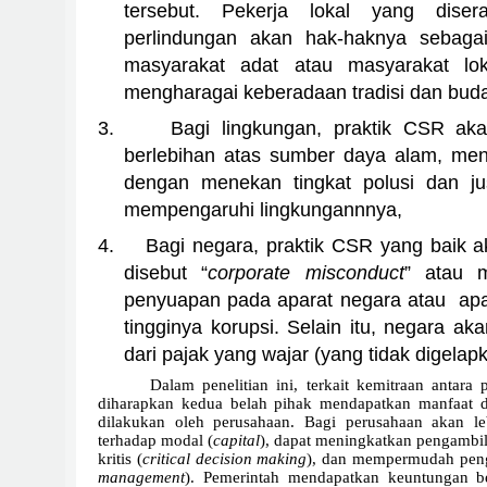
tersebut. Pekerja lokal yang dise
perlindungan akan hak-haknya sebagai
masyarakat adat atau masyarakat lo
mengharagai keberadaan tradisi dan buday
3.
Bagi lingkungan, praktik CSR ak
berlebihan atas sumber daya alam, menj
dengan menekan tingkat polusi dan jus
mempengaruhi lingkungannnya,
4.
Bagi negara, praktik CSR yang baik
disebut “
corporate misconduct
” atau m
penyuapan pada aparat negara atau
ap
tingginya korupsi. Selain itu, negara a
dari pajak yang wajar (yang tidak digelap
Dalam penelitian ini, terkait kemitraan antara
diharapkan kedua belah pihak mendapatkan manfaat d
dilakukan oleh perusahaan. Bagi perusahaan akan 
terhadap modal (
capital
), dapat meningkatkan pengambil
kritis (
critical decision making
), dan mempermudah peng
management
). Pemerintah mendapatkan keuntungan be