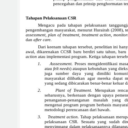
pencegahan dan prinsip penghormatan t
Tahapan Pelaksanaan CSR
Mengacu pada tahapan pelaksanaan tanggungj
pengembangan masyarakat, menurut Hurairah (2008), ter
assessment, plan of treatment, treatment action, monito
dan
after care.
Dari keenam tahapan tersebut, penelitian ini han
awal, dikarenakan CCSR baru berdiri satu tahun, bar
action
atau implementasi program. Ketiga tahapan tersebu
1.
Asssessment.
Proses mengidentifikasi mas
atau
felt needs
) ataupun kebutuhan yang dieks
juga sumber daya yang dimiliki komunit
masyarakat dilibatkan agar mereka dapat 
yang sedang dibicarakan benar-benar keluar d
2.
Plant of Treatment.
Merupakan renca
seharusnya, berkenaan dengan upaya pemen
penanganan-penanganan masalah yang di
mengenai program program berbasis masyar
metodologi perencanaan dari bawah.
3.
Treatment action.
Tahap pelaksanaan merupa
pelaksanaan CSR. Sesuatu yang sudah dir
menyimpang dalam pelaksanaannya dilapangan