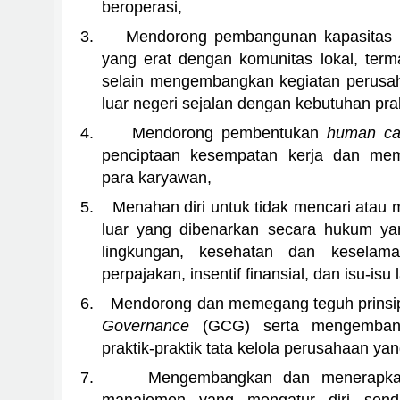
beroperasi,
3.
Mendorong pembangunan kapasitas l
yang erat dengan komunitas lokal, term
selain mengembangkan kegiatan perusa
luar negeri sejalan dengan kebutuhan pra
4.
Mendorong pembentukan
human ca
penciptaan kesempatan kerja dan memfa
para karyawan,
5.
Menahan diri untuk tidak mencari atau
luar yang dibenarkan secara hukum yan
lingkungan, kesehatan dan keselamat
perpajakan, insentif finansial, dan isu-isu l
6.
Mendorong dan memegang teguh prinsip
Governance
(GCG) serta mengemban
praktik-praktik tata kelola perusahaan yan
7.
Mengembangkan dan menerapkan 
manajemen yang mengatur diri sendir