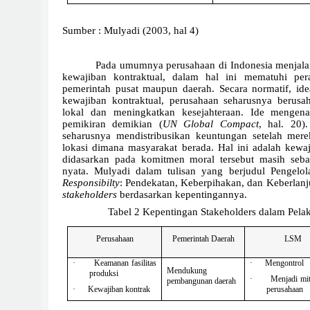
Sumber : Mulyadi (2003, hal 4)
Pada umumnya perusahaan di Indonesia menjal
kewajiban kontraktual, dalam hal ini mematuhi per
pemerintah pusat maupun daerah. Secara normatif, id
kewajiban kontraktual, perusahaan seharusnya berus
lokal dan meningkatkan kesejahteraan. Ide mengen
pemikiran demikian (
UN Global Compact
, hal. 20).
seharusnya mendistribusikan keuntungan setelah me
lokasi dimana masyarakat berada. Hal ini adalah kew
didasarkan pada komitmen moral tersebut masih seba
nyata. Mulyadi dalam tulisan yang berjudul Pengel
Responsibilty
: Pendekatan, Keberpihakan, dan Keberlanj
stakeholders
berdasarkan kepentingannya.
Tabel 2 Kepentingan Stakeholders dalam Pel
Perusahaan
Pemerintah Daerah
LSM
·
Keamanan fasilitas
·
Mengontrol
Mendukung
produksi
·
Menjadi mit
pembangunan daerah
·
Kewajiban kontrak
perusahaan