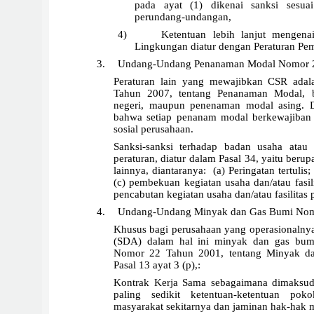
pada ayat (1) dikenai sanksi sesua
perundang-undangan,
4)
Ketentuan lebih lanjut mengen
Lingkungan diatur dengan Peraturan Pem
3.
Undang-Undang Penanaman Modal Nomor 
Peraturan lain yang mewajibkan CSR ad
Tahun 2007, tentang Penanaman Modal, 
negeri, maupun penenaman modal asing. D
bahwa setiap penanam modal berkewajiban
sosial perusahaan.
Sanksi-sanksi terhadap badan usaha atau
peraturan, diatur dalam Pasal 34, yaitu berup
lainnya, diantaranya:
(a)
Peringatan tertulis
(c) pembekuan kegiatan usaha dan/atau fasil
pencabutan kegiatan usaha dan/atau fasilitas
4.
Undang-Undang Minyak dan Gas Bumi Nom
Khusus bagi perusahaan yang operasionaln
(SDA) dalam hal ini minyak dan gas bumi
Nomor 22 Tahun 2001, tentang Minyak da
Pasal 13 ayat 3 (p),:
Kontrak Kerja Sama sebagaimana dimaksud
paling sedikit
ketentuan-ketentuan po
masyarakat sekitarnya dan jaminan hak-hak m