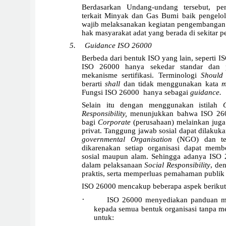
Berdasarkan Undang-undang tersebut, pe
terkait Minyak dan Gas Bumi baik pengelola
wajib melaksanakan kegiatan pengembangan
hak masyarakat adat yang berada di sekitar p
5.
Guidance ISO 26000
Berbeda dari bentuk ISO yang lain, seperti 
ISO 26000 hanya sekedar standar dan 
mekanisme sertifikasi. T
erminologi
Should
berarti
shall
dan tidak menggunakan kata
m
Fungsi ISO 26000 hanya sebagai
guidance.
Selain itu dengan menggunakan istilah
Gu
Responsibility,
menunjukkan bahwa ISO 2600
bagi
Corporate
(perusahaan) melainkan juga
privat. Tanggung jawab sosial dapat dilakuka
governmental Organisation
(NGO) dan tent
dikarenakan setiap organisasi dapat memb
sosial maupun alam. Sehingga adanya ISO 
dalam pelaksanaan
Social Responsibility
, de
praktis, serta memperluas pemahaman publik
ISO 26000 mencakup beberapa aspek berikut
·
ISO 26000 menyediakan panduan me
kepada semua bentuk organisasi tanpa m
untuk: