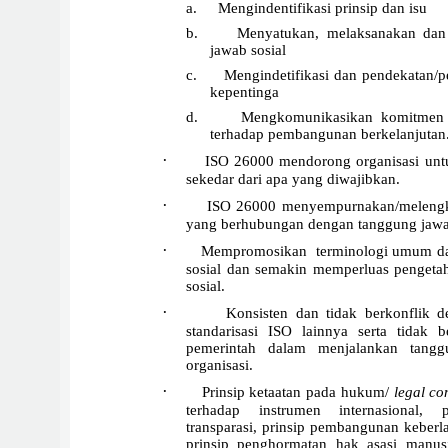
a.
Mengindentifikasi prinsip dan isu
b.
Menyatukan, melaksanakan dan
jawab sosial
c.
Mengindetifikasi dan pendekatan/
kepentinga
d.
Mengkomunikasikan komitmen d
terhadap pembangunan berkelanjutan
·
ISO 26000 mendorong organisasi untu
sekedar dari apa yang diwajibkan.
·
ISO 26000 menyempurnakan/melengkap
yang berhubungan dengan tanggung jawa
·
Mempromosikan terminologi umum da
sosial dan semakin memperluas penget
sosial.
·
Konsisten dan tidak berkonflik de
standarisasi ISO lainnya serta tidak 
pemerintah dalam menjalankan tangg
organisasi.
·
Prinsip ketaatan pada hukum/
legal co
terhadap instrumen internasional, pr
transparasi, prinsip pembangunan keberl
prinsip penghormatan hak asasi manus