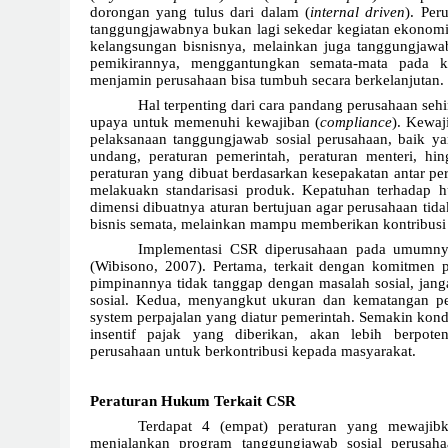
dorongan yang tulus dari dalam (
internal driven
). Per
tanggungjawabnya bukan lagi sekedar kegiatan ekonomi
kelangsungan bisnisnya, melainkan juga tanggungjawa
pemikirannya, menggantungkan semata-mata pada ke
menjamin perusahaan bisa tumbuh secara berkelanjutan.
Hal terpenting dari cara pandang perusahaan se
upaya untuk memenuhi kewajiban (
compliance
). Kewaj
pelaksanaan tanggungjawab sosial perusahaan, baik y
undang, peraturan pemerintah, peraturan menteri, hi
peraturan yang dibuat berdasarkan kesepakatan antar 
melakuakn standarisasi produk. Kepatuhan terhadap 
dimensi dibuatnya aturan bertujuan agar perusahaan ti
bisnis semata, melainkan mampu memberikan kontribusi
Implementasi CSR diperusahaan pada umumnya
(Wibisono, 2007). Pertama, terkait dengan komitmen
pimpinannya tidak tanggap dengan masalah sosial, ja
sosial. Kedua, menyangkut ukuran dan kematangan per
system perpajalan yang diatur pemerintah. Semakin kondu
insentif pajak yang diberikan, akan lebih berpot
perusahaan untuk berkontribusi kepada masyarakat.
Peraturan Hukum Terkait CSR
Terdapat 4 (empat) peraturan yang mewajibk
menjalankan program tanggungjawab sosial perusah