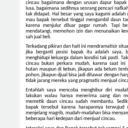
cincau bagaimana dengan urusan dapur bapak
lusa, bagaimana sedihnya seorang pencari nafkah
tak didapat. Hal besar yang saya kagumi adalah 
mau bapak tersebut tinggal mengambil daun ta
karena menjulur diluar pagar rumah. Tapi be
mendatangi, memohon izin dan menunaikan kew
sah jual beli.
Terkadang pikiran dan hati ini mendramatisir sit
jika berganti posisi bapak itu adalah saya,
menghidupi keluarga dalam kondisi tak pasti. Ta
cincau bukan perkara mudah, karena saat ini 
hutan maupun di kebun, jikapun ada belum tentu
pohon, jikapun djual bisa jadi ditawar dengan harg
tidak jarang mereka yang pragmatis menjual cinca
Entahlah saya mencoba menghibur diri muda
lakukan walau hanya menerima uang dan men
memetik daun cincau sudah membantu. Sedik
bapak tersebut karena harapannya terwujud
menjelang magrib, mudah-mudahan bisa menyam
beberapa hari kedepan dari menjual cincau.