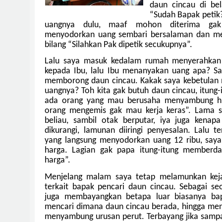
daun cincau di be
“Sudah Bapak petik
uangnya dulu, maaf mohon diterima gak 
menyodorkan uang sembari bersalaman dan me
bilang “Silahkan Pak dipetik secukupnya”.
Lalu saya masuk kedalam rumah menyerahkan 
kepada Ibu, lalu Ibu menanyakan uang apa? Sa
memborong daun cincau. Kakak saya kebetulan 
uangnya? Toh kita gak butuh daun cincau, itung
ada orang yang mau berusaha menyambung hi
orang mengemis gak mau kerja keras”. Lama 
beliau, sambil otak berputar, iya juga kenapa
dikurangi, lamunan diiringi penyesalan. Lalu t
yang langsung menyodorkan uang 12 ribu, say
harga. Lagian gak papa itung-itung memberda
harga”.
Menjelang malam saya tetap melamunkan keja
terkait bapak pencari daun cincau. Sebagai se
juga membayangkan betapa luar biasanya bap
mencari dimana daun cincau berada, hingga me
menyambung urusan perut. Terbayang jika samp