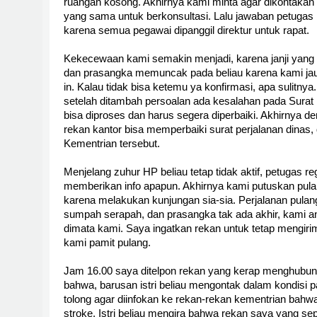
ruangan kosong. Akhirnya kami minta agar dikontakan
yang sama untuk berkonsultasi. Lalu jawaban petugas 
karena semua pegawai dipanggil direktur untuk rapat.
Kekecewaan kami semakin menjadi, karena janji yang di
dan prasangka memuncak pada beliau karena kami jau
in. Kalau tidak bisa ketemu ya konfirmasi, apa sulitnya.
setelah ditambah persoalan ada kesalahan pada Surat 
bisa diproses dan harus segera diperbaiki. Akhirnya d
rekan kantor bisa memperbaiki surat perjalanan dinas, 
Kementrian tersebut.
Menjelang zuhur HP beliau tetap tidak aktif, petugas reg
memberikan info apapun. Akhirnya kami putuskan pul
karena melakukan kunjungan sia-sia. Perjalanan pulan
sumpah serapah, dan prasangka tak ada akhir, kami an
dimata kami. Saya ingatkan rekan untuk tetap mengir
kami pamit pulang.
Jam 16.00 saya ditelpon rekan yang kerap menghubung
bahwa, barusan istri beliau mengontak dalam kondisi 
tolong agar diinfokan ke rekan-rekan kementrian bahwa 
stroke. Istri beliau mengira bahwa rekan saya yang se