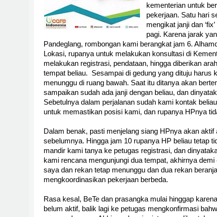
kementerian untuk ber
pekerjaan. Satu hari
mengikat janji dan ‘fi
pagi. Karena jarak ya
Pandeglang, rombongan kami berangkat jam 6. Alhamdu
Lokasi, rupanya untuk melakukan konsultasi di Kement
melakukan registrasi, pendataan, hingga diberikan ar
tempat beliau.
Sesampai di gedung yang dituju harus k
menunggu di ruang bawah. Saat itu ditanya akan berte
sampaikan sudah ada janji dengan beliau, dan dinyat
Sebetulnya dalam perjalanan sudah kami kontak belia
untuk memastikan posisi kami, dan rupanya HPnya tida
Dalam benak, pasti menjelang siang HPnya akan aktif
sebelumnya. Hingga jam 10 rupanya HP beliau tetap ti
mandir kami tanya ke petugas registrasi, dan dinyatak
kami rencana mengunjungi dua tempat, akhirnya demi e
saya dan rekan tetap menunggu dan dua rekan beranjak
mengkoordinasikan pekerjaan berbeda.
Rasa kesal, BeTe dan prasangka mulai hinggap karena
belum aktif, balik lagi ke petugas mengkonfirmasi bah