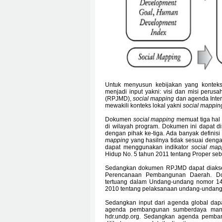
Untuk menyusun kebijakan yang konteks
menjadi input yakni: visi dan misi pe
(RPJMD),
social mapping
dan agenda Inte
mewakili konteks lokal yakni
social mappi
Dokumen
social mapping
memuat tiga hal 
di wilayah program. Dokumen ini dapat d
dengan pihak ke-tiga. Ada banyak definisi
mapping
yang hasilnya tidak sesuai deng
dapat menggunakan indikator
social
map
Hidup No. 5 tahun 2011 tentang Proper seb
Sedangkan dokumen RPJMD dapat diakses
Perencanaan Pembangunan Daerah. Doku
tertuang dalam Undang-undang nomor 14
2010 tentang pelaksanaan undang-undang 
Sedangkan input dari agenda global dapat 
agenda pembangunan sumberdaya man
hdr.undp.org. Sedangkan agenda pemba