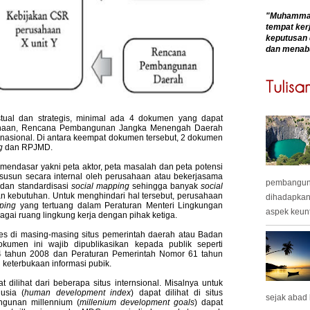
"Muhammadk
tempat kerj
keputusan 
dan menab
tual dan strategis, minimal ada 4 dokumen yang dapat
rusahaan, Rencana Pembangunan Jangka Menengah Daerah
rnasional. Di antara keempat dokumen tersebut, 2 dokumen
ng
dan RPJMD.
mendasar yakni peta aktor, peta masalah dan peta potensi
isusun secara internal oleh perusahaan atau bekerjasama
pembangunan
 dan standardisasi
social mapping
sehingga banyak
social
an kebutuhan. Untuk menghindari hal tersebut, perusahaan
dihadapkan
ping
yang tertuang dalam Peraturan Menteri Lingkungan
aspek keunt
agai ruang lingkung kerja dengan pihak ketiga.
 di masing-masing situs pemerintah daerah atau Badan
men ini wajib dipublikasikan kepada publik seperti
 tahun 2008 dan Peraturan Pemerintah Nomor 61 tahun
keterbukaan informasi pubik.
dilihat dari beberapa situs internsional. Misalnya untuk
usia (
human development index
) dapat dilihat di situs
sejak abad
ngunan millennium (
millenium development goals
) dapat