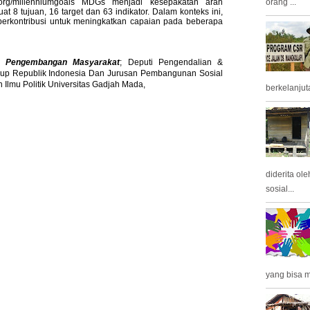
orang ...
n.org/millenniumgoals MDGs menjadi kesepakatan arah
 tujuan, 16 target dan 63 indikator. Dalam konteks ini,
erkontribusi untuk meningkatkan capaian pada beberapa
ek Pengembangan Masyarakat
;
Deputi Pengendalian &
up Republik Indonesia
Dan Jurusan Pembangunan Sosial
 Ilmu Politik
Universitas Gadjah Mada,
berkelanjuta
diderita ol
sosial...
yang bisa m