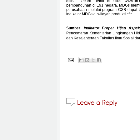
dilihat secara detail di situs www.u
pembangunan di 191 negara. MDGs memuat 8
perusahaan melalui program CSR dapat b
indikator MDGs di wilayah produksi.***
Sumber
:
Indikator Proper Hijau Asp
Pencemaran
Kementerian Lingkungan Hid
dan Kesejahteraan
Fakultas Ilmu Sosial dan