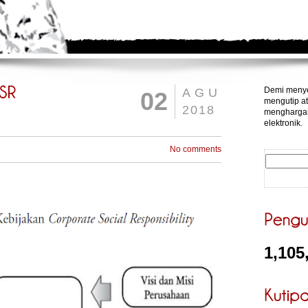
Demi menye
AGU
02
mengutip at
2018
menghargai
elektronik.
No comments
1,105