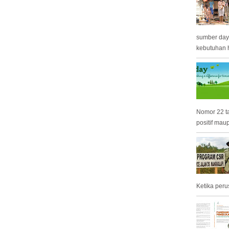
sumber day
kebutuhan h
Nomor 22 t
positif mau
Ketika peru