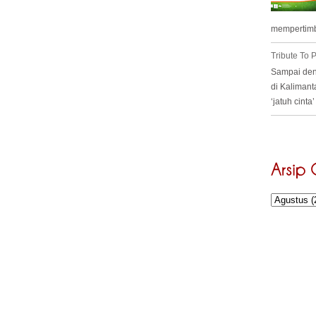
mempertimb
Tribute To
Sampai deng
di Kalimant
‘jatuh cint