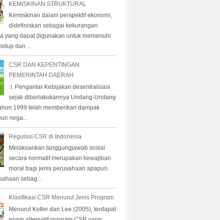
KEMISKINAN STRUKTURAL
Kemiskinan dalam perspektif ekonomi,
didefiniskan sebagai kekurangan
a yang dapat digunakan untuk memenuhi
idup dan ...
CSR DAN KEPENTINGAN
PEMERINTAH DAERAH
I. Pengantar Kebijakan desentralisasi
sejak diberlakukannya Undang-Undang
ahun 1999 telah memberikan dampak
pun nega...
Regulasi CSR di Indonesia
Melaksankan tanggungjawab sosial
secara normatif merupakan kewajiban
moral bagi jenis perusahaan apapun.
sahaan sebag...
Klasifikasi CSR Menurut Jenis Program
Menurut Kotler dan Lee (2005), terdapat
enam alternatif program CSR yang