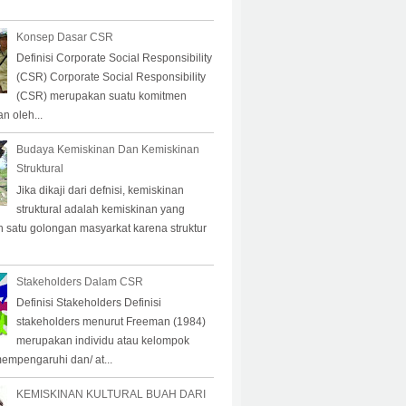
Konsep Dasar CSR
Definisi Corporate Social Responsibility
(CSR) Corporate Social Responsibility
(CSR) merupakan suatu komitmen
n oleh...
Budaya Kemiskinan Dan Kemiskinan
Struktural
Jika dikaji dari defnisi, kemiskinan
struktural adalah kemiskinan yang
eh satu golongan masyarkat karena struktur
Stakeholders Dalam CSR
Definisi Stakeholders Definisi
stakeholders menurut Freeman (1984)
merupakan individu atau kelompok
empengaruhi dan/ at...
KEMISKINAN KULTURAL BUAH DARI